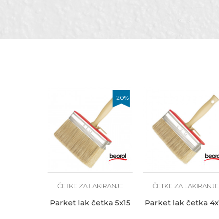
Namena
L
Tip dlake
Br
Zanati
Br
Anti-spam zaštita - izračunaj
Brendovi
B
POŠALJI
20
%
ČETKE ZA LAKIRANJE
ČETKE ZA LAKIRANJE
Parket lak četka 5x15
Parket lak četka 4x