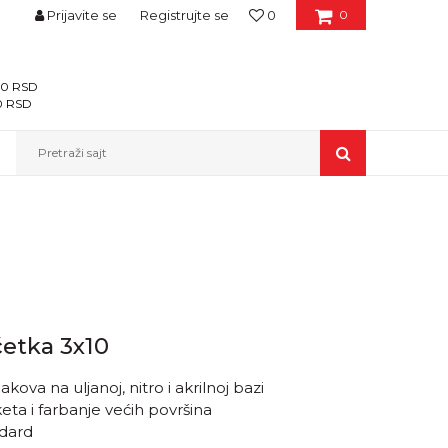
Prijavite se
Registrujte se
0
0
400 RSD
00 RSD
Pretraži sajt
etka 3x10
ova na uljanoj, nitro i akrilnoj bazi
eta i farbanje većih površina
ndard