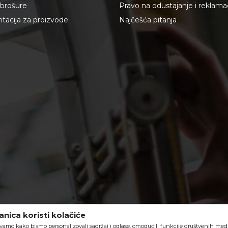
i brošure
Pravo na odustajanje i reklama
acija za proizvode
Najčešća pitanja
nica koristi kolačiće
vamo kako bismo personalizovali sadržaj i oglase, omogućili funkcije društvenih medija