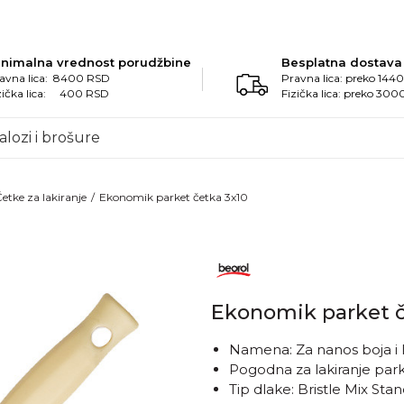
inimalna vrednost porudžbine
Besplatna dostava
avna lica: 8400 RSD
Pravna lica: preko 14
zička lica: 400 RSD
Fizička lica: preko 30
alozi i brošure
etke za lakiranje
Ekonomik parket četka 3x10
Ekonomik parket č
Namena: Za nanos boja i lak
Pogodna za lakiranje park
Tip dlake: Bristle Mix Sta