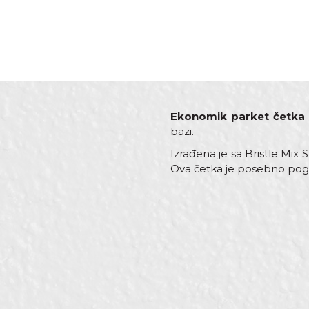
Ekonomik parket četka
bazi.
Izrađena je sa Bristle Mix
Ova četka je posebno pogodn
Karakteristika
V
Ime/Nadimak
Kategorija
Če
Dimenzija
3
Drška
S
Poruka
Dužina dlake
5