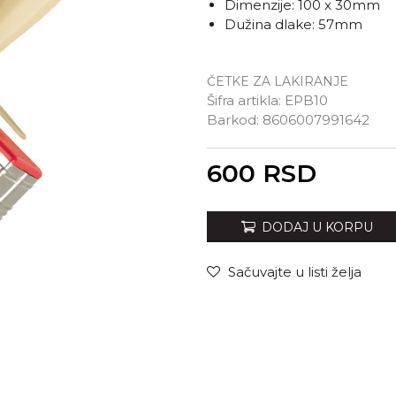
Dimenzije: 100 x 30mm
Dužina dlake: 57mm
ČETKE ZA LAKIRANJE
Šifra artikla:
EPB10
Barkod:
8606007991642
Unesi količinu
600
RSD
DODAJ U KORPU
Sačuvajte u listi želja