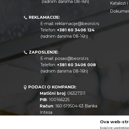
(radnim danima 08-16h)
Katalozi 
Dokument
REKLAMACIJE:
E-mail:
reklamacije@beorol.rs
Telefon:
+381
60 3406 124
(radnim danima 08-16h)
ZAPOSLENJE:
E-mail:
posao@beorol.rs
Telefon:
+381
60 3406 008
(radnim danima 08-16h)
PODACI O KOMPANIJI:
Matični broj
: 06327311
PIB
: 100166225
Račun
: 160-519504-63 Banka
Intesa
Call centar
: +381 11 44 10 147
Ova web-stra
Kolačiće upotreblja