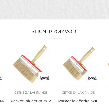
akiranje parketa
istle mix standard
avari, Fasaderi, Lakireri, Moleri i farbari, Parketari, Stolari, Zid
te koliko je 2 + 3 :
SLIČNI PROIZVODI
eorol
ČETKE ZA LAKIRANJE
ČETKE ZA LAKIRANJE
14
Parket lak četka 3x12
Parket lak četka 3x10