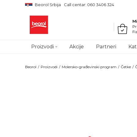
Beorol Srbija
Call centar: 060 3406 324
M
Pr
Fi
Proizvodi
Akcije
Partneri
Kat
Beorol
Proizvodi
Molersko-građevinski program
Četke
Č