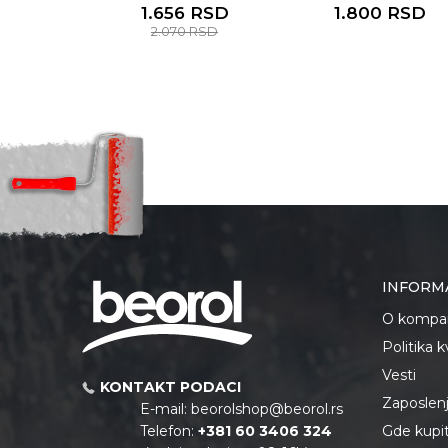
1.656
RSD
1.800
RSD
2.070
RSD
INFORM
O kompan
Politika 
Vesti
KONTAKT PODACI
Zaposlen
E-mail:
beorolshop@beorol.rs
Telefon:
+381 60 3406 324
Gde kupiti