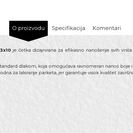
O proizvodu
Specifikacija
Komentari
 3x10
je četka dizajnirana za efikasno nanošenje svih vrsta
 Standard dlakom, koja omogućava ravnomeran nanos boje i 
a za lakiranje parketa, jer garantuje visok kvalitet završnog
rednost
Email adresa
tke za lakiranje
0 x 100mm
tandard parket
7mm