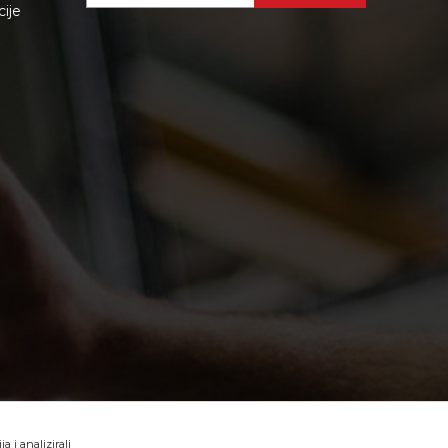
cije
 i analizirali