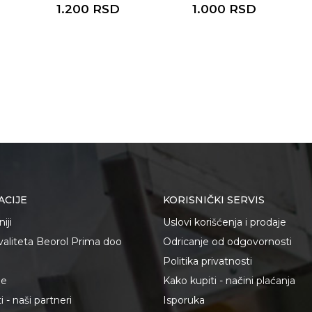
1.200
RSD
1.000
RSD
ACIJE
KORISNIČKI SERVIS
iji
Uslovi korišćenja i prodaje
kvaliteta Beorol Prima doo
Odricanje od odgovornosti
Politika privatnosti
je
Kako kupiti - načini plaćanja
 - naši partneri
Isporuka