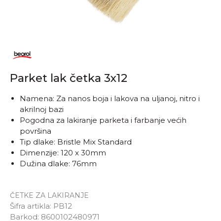
Parket lak četka 3x12
Namena: Za nanos boja i lakova na uljanoj, nitro i
akrilnoj bazi
Pogodna za lakiranje parketa i farbanje većih
površina
Tip dlake: Bristle Mix Standard
Dimenzije: 120 x 30mm
Dužina dlake: 76mm
ČETKE ZA LAKIRANJE
Šifra artikla:
PB12
Barkod:
8600102480971