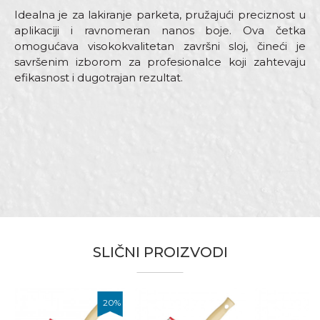
Idealna je za lakiranje parketa, pružajući preciznost u
aplikaciji i ravnomeran nanos boje. Ova četka
omogućava visokokvalitetan završni sloj, čineći je
savršenim izborom za profesionalce koji zahtevaju
efikasnost i dugotrajan rezultat.
Karakteristika
Vrednost
Ime/Nadimak
Kategorija
Četke za lakiranje
Dimenzija
30mm x 120mm
Email adresa
Drška
Standard parket
Dužina dlake
76mm
Namena
Lakiranje
Poruka
SLIČNI PROIZVODI
Tip dlake
Bristle mix standard
Bravari, Lakireri, Moleri i farbari,
Zanati
Parketari, Stolari
20
%