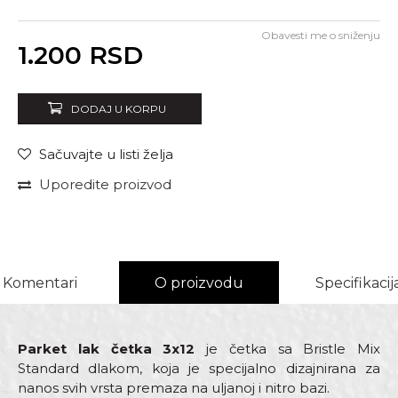
Obavesti me o sniženju
Unesi količinu
1.200
RSD
DODAJ U KORPU
Sačuvajte u listi želja
Uporedite proizvod
Komentari
O proizvodu
Specifikacij
Parket lak četka 3x12
je četka sa Bristle Mix
Standard dlakom, koja je specijalno dizajnirana za
nanos svih vrsta premaza na uljanoj i nitro bazi.