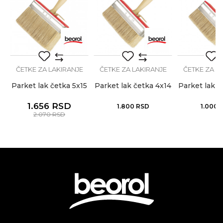
Brendovi
Beorol
Anti-spam zaštita - izračunajte koliko je 2 + 3 :
POŠALJI
ČETKE ZA LAKIRANJE
ČETKE ZA LAKIRANJE
ČETKE ZA L
Parket lak četka 5x15
Parket lak četka 4x14
Parket lak č
1.656
RSD
1.800
RSD
1.000
2.070
RSD