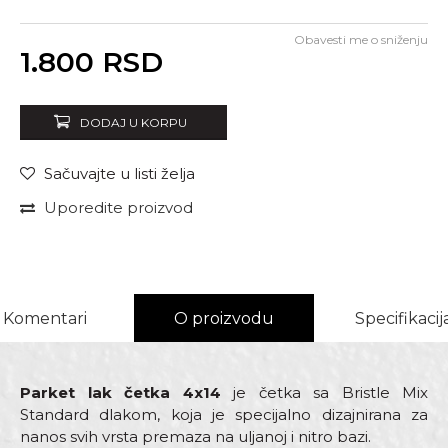
Obavesti me o sniženju
Unesi količinu
1.800
RSD
DODAJ U KORPU
Sačuvajte u listi želja
Uporedite proizvod
Komentari
O proizvodu
Specifikacij
Parket lak četka 4x14
je četka sa Bristle Mix
Standard dlakom, koja je specijalno dizajnirana za
nanos svih vrsta premaza na uljanoj i nitro bazi.