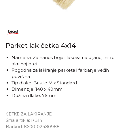
Parket lak četka 4x14
Namena: Za nanos boja i lakova na uljanoj, nitro i
akrilnoj bazi
Pogodna za lakiranje parketa i farbanje većih
površina
Tip dlake: Bristle Mix Standard
Dimenzije: 140 x 40mm
Dužina dlake: 76mm
ČETKE ZA LAKIRANJE
Šifra artikla:
PB14
Barkod:
8600102480988