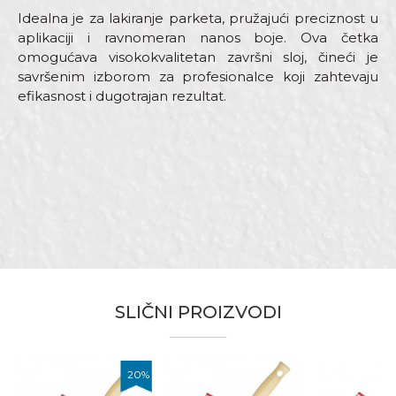
Idealna je za lakiranje parketa, pružajući preciznost u
aplikaciji i ravnomeran nanos boje. Ova četka
omogućava visokokvalitetan završni sloj, čineći je
savršenim izborom za profesionalce koji zahtevaju
efikasnost i dugotrajan rezultat.
Karakteristika
Vrednost
Ime/Nadimak
Kategorija
Četke za lakiranje
Dimenzija
40mm x 140mm
Email adresa
Drška
Standard parket
Dužina dlake
76mm
Namena
Lakiranje
Poruka
SLIČNI PROIZVODI
Tip dlake
Bristle mix standard
Bravari, Lakireri, Moleri i farbari,
Zanati
Parketari, Stolari
20
%