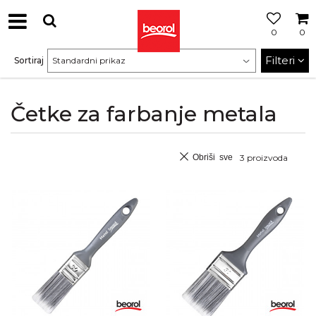
0
0
Filteri
Sortiraj
Četke za farbanje metala
Obriši sve
3
proizvoda