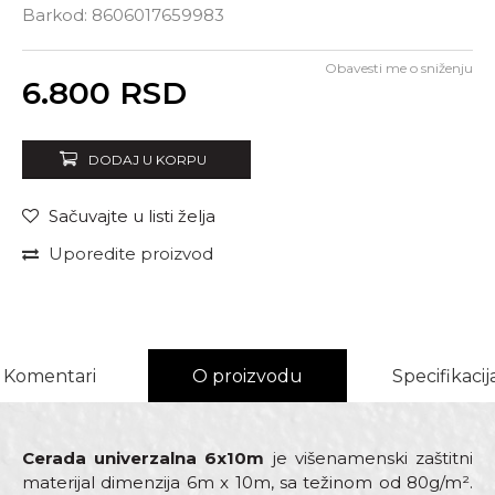
Barkod:
8606017659983
Obavesti me o sniženju
Unesi količinu
6.800
RSD
DODAJ U KORPU
Sačuvajte u listi želja
Uporedite proizvod
Komentari
O proizvodu
Specifikacij
Cerada univerzalna 6x10m
je višenamenski zaštitni
materijal dimenzija 6m x 10m, sa težinom od 80g/m².