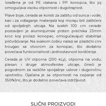
Izrađena je od PE vlakana i PP konopca, što joj
omogućava visoku otpornost i dugotrajnost.
Plave boje, cerada se koristi za zaštitu od sunca i vode,
kao i za odlaganje materijala koji moraju biti zaštićeni
od spoljašnjih uticaja. Na svakih 100 cm cerade
postavljen je aluminijumski prsten prečnika 23mm
kroz koji prolazi konopac, omogućavajući stabilnije
pričvršćivanje. Na svakom ćošku nalazi se plastični crni
trougao sa otvorom za konopac, što dodatno
povećava funkcionalnost i jednostavnost korišćenja.
Cerada je UV otporna (200 kLy), otporna na vodu,
plesan i druge atmosferske uticaje, čineći je
pogodnom za različite spoljašnje uslove i dugoročnu
upotrebu. Ojačana je sa otpornosti na cepanje od
350N/inc, što je dodatno povećava izdržljivost.
Karakteristika
Vrednost
Ime/Nadimak
Kategorija
Cerade
SLIČNI PROIZVODI
Boja
Plava