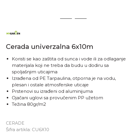
1
2
3
Cerada univerzalna 6x10m
Koristi se kao zaštita od sunca i vode ili za odlaganje
materijala koji ne treba da budu u dodiru sa
spoljašnjim uticajima
Izrađena od PE Tarpaulina, otporna je na vodu,
plesan i ostale atmosferske uticaje
Prstenovi su izrađeni od aluminijuma
Ojačani uglovi sa provučenim PP užetom
Težina 80gr/m2
CERADE
Šifra artikla:
CU6X10