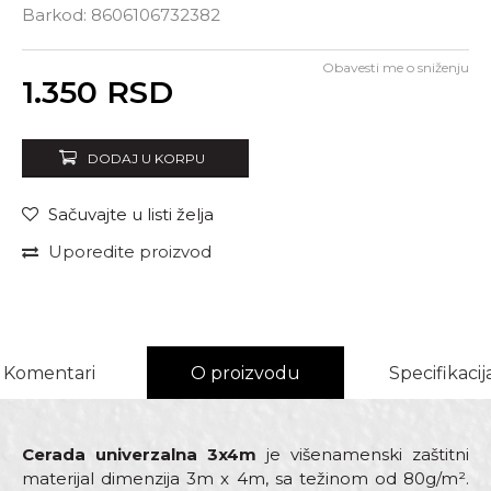
Barkod:
8606106732382
Obavesti me o sniženju
Unesi količinu
1.350
RSD
DODAJ U KORPU
Sačuvajte u listi želja
Uporedite proizvod
Komentari
O proizvodu
Specifikacij
Cerada univerzalna 3x4m
je višenamenski zaštitni
materijal dimenzija 3m x 4m, sa težinom od 80g/m².