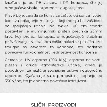
Izrađena je od PE vlakana i PP konopca, što joj
omogućava visoku otpornost i dugotrajnost.
Plave boje, cerada se koristi za zaštitu od sunca i vode,
kao i za odlaganje materijala koji moraju biti zaštićeni
od spoljašnjih uticaja. Na svakih 100 cm cerade
postavljen je aluminijumski prsten prečnika 23mm
kroz koji prolazi konopac, omogućavajući stabilnije
pričvršćivanje. Na svakom ćošku nalazi se plastični crni
trougao sa otvorom za konopac, što dodatno
povećava funkcionalnost i jednostavnost korišćenja.
Cerada je UV otporna (200 kLy), otporna na vodu,
plesan i druge atmosferske uticaje, čineći je
pogodnom za različite spoljašnje uslove i dugoročnu
upotrebu. Ojačana je sa otpornosti na cepanje od
350N/inc, što je dodatno povećava izdržljivost.
Karakteristika
Vrednost
Ime/Nadimak
Kategorija
Cerade
SLIČNI PROIZVODI
Boja
Plava