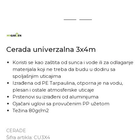
1
2
3
Cerada univerzalna 3x4m
Koristi se kao zaštita od sunca i vode ili za odlaganje
materijala koji ne treba da budu u dodiru sa
spoljašnjim uticajima
Izrađena od PE Tarpaulina, otporna je na vodu,
plesan i ostale atmosferske uticaje
Prstenovi su izrađeni od aluminijuma
Ojačani uglovi sa provučenim PP užetom
Težina 80gr/m2
CERADE
Šifra artikla:
CU3X4