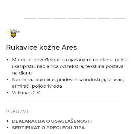
1
2
3
4
5
6
7
8
Rukavice kožne Ares
Materijal: goveđi špalt sa ojačanjem na dlanu, palcu
i kažiprstu, nadlanica od tekstila, tekstilna postava
na dlanu
Namena: radionice, građevinska industrija, brusači,
armirači, poljoprivreda
Veličina: 10.5"
PREUZMI:
DEKLARACIJA O USAGLAŠENOSTI
SERTIFIKAT O PREGLEDU TIPA