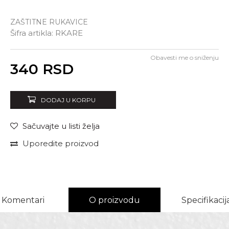
ZAŠTITNE RUKAVICE
Šifra artikla:
RKARE
Obavesti me o sniženju
Unesi količinu
340
RSD
DODAJ U KORPU
Sačuvajte u listi želja
Uporedite proizvod
Komentari
O proizvodu
Specifikacij