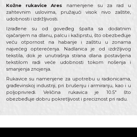
Kožne rukavice Ares
namenjene su za rad u
zahtevnim uslovima, pružajući visok nivo zaštite,
udobnosti i izdržljivosti.
Izrađene su od goveđeg špalta sa dodatnim
ojačanjem na dlanu, palcu i kažiprstu, što obezbeđuje
veću otpornost na habanje i zaštitu u zonama
najvećeg opterećenja. Nadlanica je od izdržljivog
tekstila, dok je unutrašnja strana dlana postavljena
tekstilom radi veće udobnosti tokom nošenja i
smanjenja znojenja.
Rukavice su namenjene za upotrebu u radionicama,
građevinskoj industriji, pri brušenju i armiranju, kao i u
poljoprivredi. Veličina rukavica je 10.5" što
obezbeđuje dobru pokretljivost i preciznost pri radu.
Karakteristika
Vrednost
Ime/Nadimak
Kategorija
Zaštitne rukavice
Materijal
Koža
Email adresa