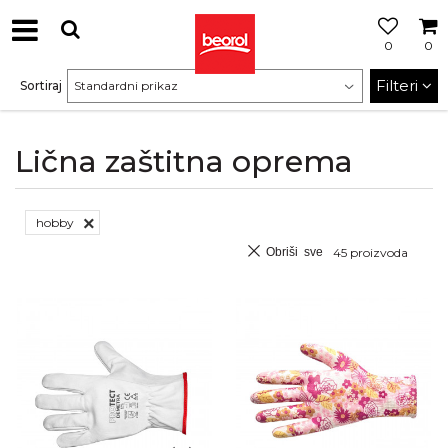
0
0
Filteri
Sortiraj
Lična zaštitna oprema
hobby
Obriši sve
45
proizvoda