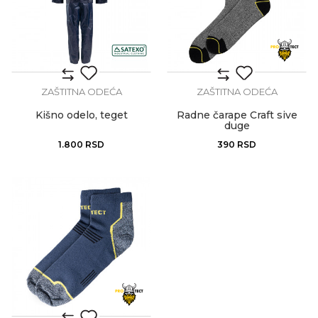
ZAŠTITNA ODEĆA
ZAŠTITNA ODEĆA
Kišno odelo, teget
Radne čarape Craft sive
duge
1.800
RSD
390
RSD