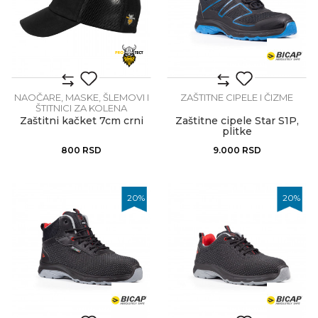
NAOČARE, MASKE, ŠLEMOVI I
ZAŠTITNE CIPELE I ČIZME
ŠTITNICI ZA KOLENA
Zaštitni kačket 7cm crni
Zaštitne cipele Star S1P,
plitke
800
RSD
9.000
RSD
20
%
20
%