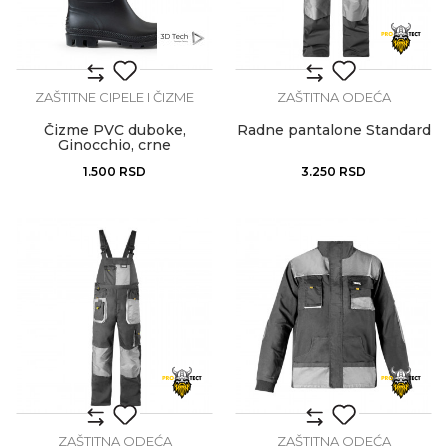
ZAŠTITNE CIPELE I ČIZME
ZAŠTITNA ODEĆA
Čizme PVC duboke,
Radne pantalone Standard
Ginocchio, crne
1.500
RSD
3.250
RSD
ZAŠTITNA ODEĆA
ZAŠTITNA ODEĆA