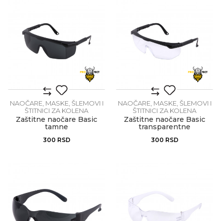
NAOČARE, MASKE, ŠLEMOVI I
NAOČARE, MASKE, ŠLEMOVI I
ŠTITNICI ZA KOLENA
ŠTITNICI ZA KOLENA
Zaštitne naočare Basic
Zaštitne naočare Basic
tamne
transparentne
300
RSD
300
RSD