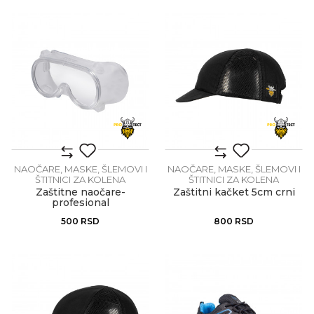
NAOČARE, MASKE, ŠLEMOVI I
NAOČARE, MASKE, ŠLEMOVI I
ŠTITNICI ZA KOLENA
ŠTITNICI ZA KOLENA
Zaštitne naočare-
Zaštitni kačket 5cm crni
profesional
500
RSD
800
RSD