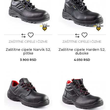
ZAŠTITNE CIPELE I ČIZME
ZAŠTITNE CIPELE I ČIZME
Zaštitne cipele Narvik S2,
Zaštitne cipele Harden S2,
plitke
duboke
3.900
RSD
4.050
RSD