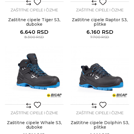
ZAŠTITNE CIPELE I ČIZME
ZAŠTITNE CIPELE I ČIZME
Zaštitne cipele Tiger S3,
Zaštitne cipele Raptor S3,
duboke
plitke
6.640
RSD
6.160
RSD
8.300
RSD
7.700
RSD
ZAŠTITNE CIPELE I ČIZME
ZAŠTITNE CIPELE I ČIZME
Zaštitne cipele Whale S3,
Zaštitne cipele Dolphin S3,
duboke
plitke