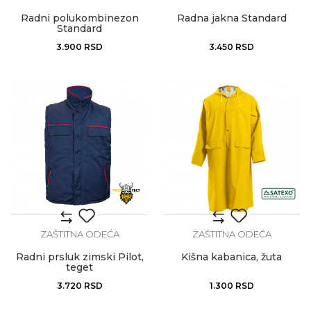
Radni polukombinezon
Radna jakna Standard
Standard
3.900
RSD
3.450
RSD
ZAŠTITNA ODEĆA
ZAŠTITNA ODEĆA
Radni prsluk zimski Pilot,
Kišna kabanica, žuta
teget
3.720
RSD
1.300
RSD