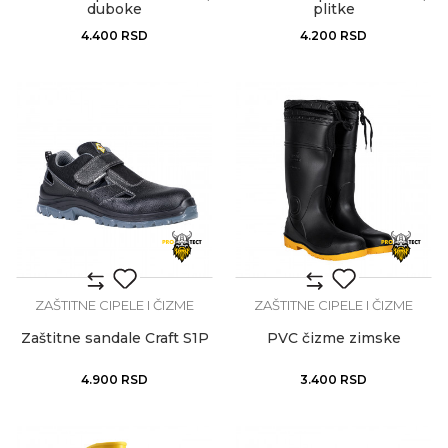
duboke
plitke
4.400
RSD
4.200
RSD
ZAŠTITNE CIPELE I ČIZME
ZAŠTITNE CIPELE I ČIZME
Zaštitne sandale Craft S1P
PVC čizme zimske
4.900
RSD
3.400
RSD