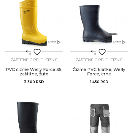
ZAŠTITNE CIPELE I ČIZME
ZAŠTITNE CIPELE I ČIZME
PVC čizme Welly Force S5,
Čizme PVC kratke, Welly
zaštitne, žute
Force, crne
3.300
RSD
1.450
RSD