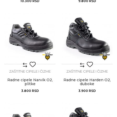
10.300
RSD
9.800
RSD
ZAŠTITNE CIPELE I ČIZME
ZAŠTITNE CIPELE I ČIZME
Radne cipele Narvik O2,
Radne cipele Harden O2,
plitke
duboke
3.800
RSD
3.900
RSD