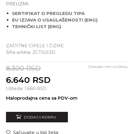
PREUZMI:
SERTIFIKAT O PREGLEDU TIPA
EU IZJAVA O USAGLAŠENOSTI (ENG)
TEHNIČKI LIST (ENG)
ZAŠTITNE CIPELE I ČIZME
Šifra artikla:
ZCTIGS3D
Izaberi veličinu:
8.300
RSD
Obavesti me o sniženju
38
39
41
43
44
6.640
RSD
45
46
Ušteda:
1.660
RSD
Unesi količinu
Maloprodajna cena sa PDV-om
DODAJ U KORPU
Sačuvajte u listi želja