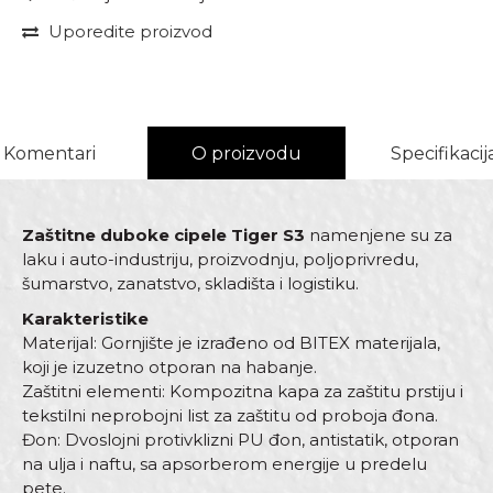
Uporedite proizvod
Komentari
O proizvodu
Specifikacij
Zaštitne duboke cipele Tiger S3
namenjene su za
laku i auto-industriju, proizvodnju, poljoprivredu,
šumarstvo, zanatstvo, skladišta i logistiku.
Karakteristike
Materijal: Gornjište je izrađeno od BITEX materijala,
koji je izuzetno otporan na habanje.
Zaštitni elementi: Kompozitna kapa za zaštitu prstiju i
tekstilni neprobojni list za zaštitu od proboja đona.
Đon: Dvoslojni protivklizni PU đon, antistatik, otporan
na ulja i naftu, sa apsorberom energije u predelu
pete.