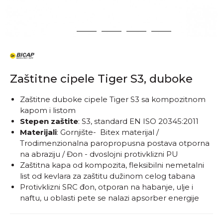
1
2
3
4
5
Zaštitne cipele Tiger S3, duboke
Zaštitne duboke cipele Tiger S3 sa kompozitnom
kapom i listom
Stepen zaštite
: S3, standard EN ISO 20345:2011
Materijali
: Gornjište- Bitex materijal /
Trodimenzionalna paropropusna postava otporna
na abraziju / Đon - dvoslojni protivklizni PU
Zaštitna kapa od kompozita, fleksibilni nemetalni
list od kevlara za zaštitu dužinom celog tabana
Protivklizni SRC đon, otporan na habanje, ulje i
naftu, u oblasti pete se nalazi apsorber energije