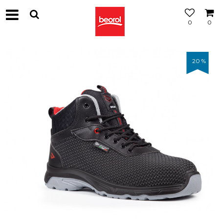
0
0
20
%