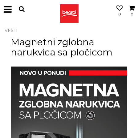
0
0
VESTI
Magnetni zglobna
narukvica sa pločicom