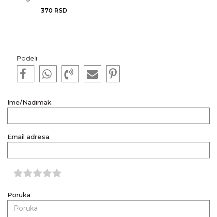
sa pločicom
370
RSD
Podeli
Ime/Nadimak
Email adresa
Poruka