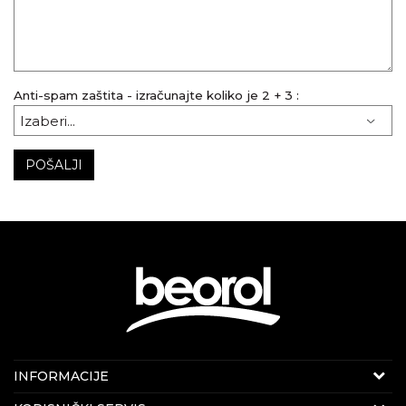
Anti-spam zaštita - izračunajte koliko je 2 + 3 :
POŠALJI
KONTAKT PODACI
INFORMACIJE
E-mail:
beorolshop@beorol.rs
O kompaniji