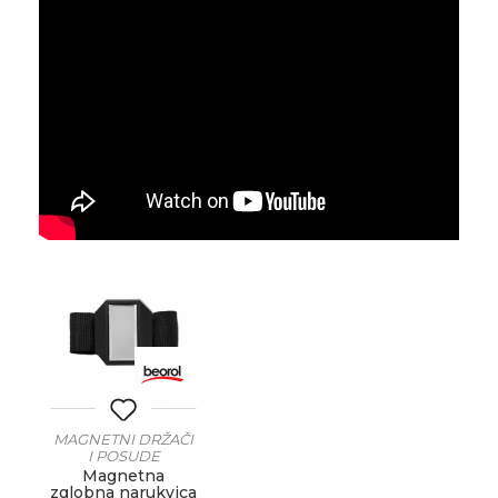
MAGNETNI DRŽAČI
I POSUDE
Magnetna
zglobna narukvica