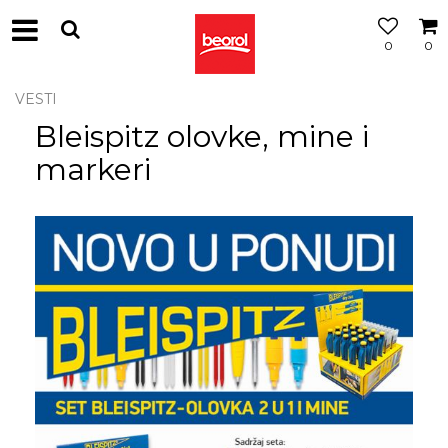
0
0
VESTI
Bleispitz olovke, mine i
markeri