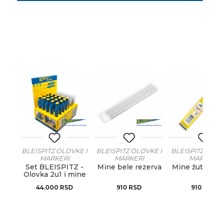
KE I
BLEISPITZ OLOVKE I
BLEISPITZ OLOVKE I
BLEISPITZ OLO
MARKERI
MARKERI
MARKERI
e
Set BLEISPITZ -
Mine bele rezerva
Mine žute re
Olovka 2u1 i mine
44.000
RSD
910
RSD
910
RSD