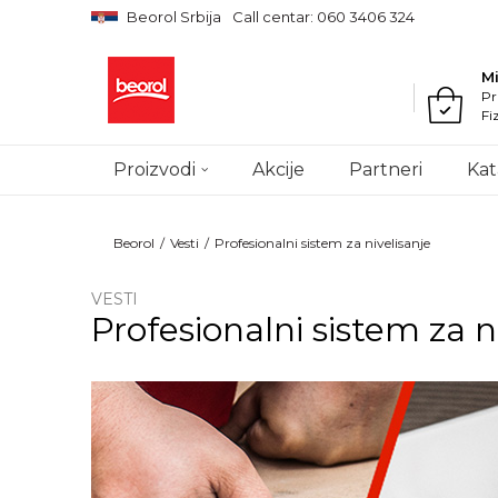
Beorol Srbija
Call centar: 060 3406 324
M
Pr
Fi
Proizvodi
Akcije
Partneri
Kat
Beorol
Vesti
Profesionalni sistem za nivelisanje
VESTI
Profesionalni sistem za n