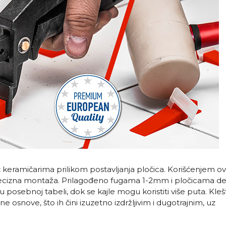
ć keramičarima prilikom postavljanja pločica. Korišćenjem o
recizna montaža. Prilagođeno fugama 1-2mm i pločicama de
osebnoj tabeli, dok se kajle mogu koristiti više puta. Kleš
e osnove, što ih čini izuzetno izdržljivim i dugotrajnim, uz