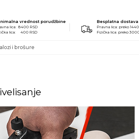
inimalna vrednost porudžbine
Besplatna dostava
avna lica: 8400 RSD
Pravna lica: preko 14
zička lica: 400 RSD
Fizička lica: preko 30
alozi i brošure
ivelisanje