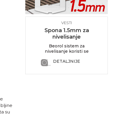
VESTI
Spona 1.5mm za
nivelisanje
pločica
Beorol sistem za
nivelisanje koristi se
kao pomoć
DETALJNIJE
keramičarima
ve
bljine
ta su