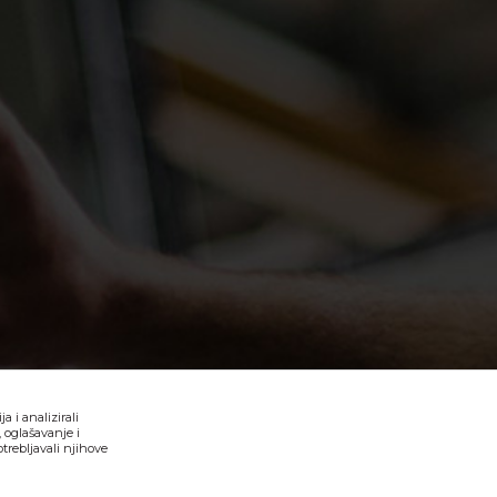
 i analizirali
 oglašavanje i
trebljavali njihove