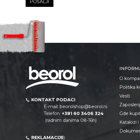
POŠALJI
INFORM
O kompan
Politika 
Vesti
KONTAKT PODACI
Zaposlen
E-mail:
beorolshop@beorol.rs
Telefon:
+381 60 3406 324
Gde kupiti
(radnim danima 08-16h)
Katalozi 
Dokument
REKLAMACIJE: