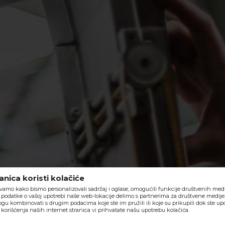
nica koristi kolačiće
vamo kako bismo personalizovali sadržaj i oglase, omogućili funkcije društvenih medija
o, podatke o vašoj upotrebi naše web-lokacije delimo s partnerima za društvene medije,
ogu kombinovati s drugim podacima koje ste im pružili ili koje su prikupili dok ste upo
orišćenja naših internet stranica vi prihvatate našu upotrebu kolačića.