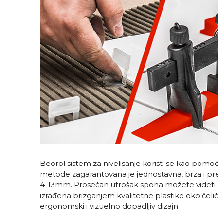
Beorol sistem za nivelisanje koristi se kao pomo
metode zagarantovana je jednostavna, brza i p
4-13mm. Prosečan utrošak spona možete videti u p
izrađena brizganjem kvalitetne plastike oko čeličn
ergonomski i vizuelno dopadljiv dizajn.