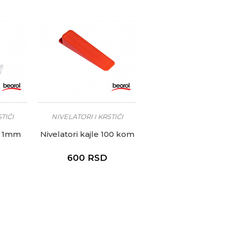
TIĆI
NIVELATORI I KRSTIĆI
e 1mm
Nivelatori kajle 100 kom
600
RSD