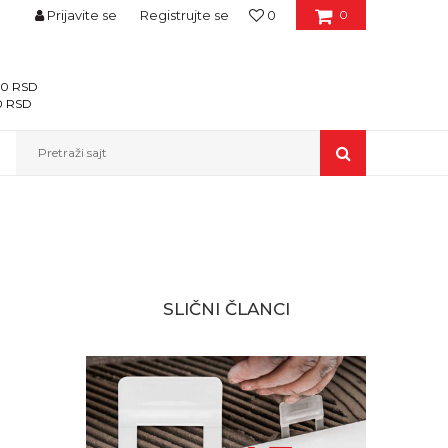
Prijavite se
Registrujte se
0
0
400 RSD
00 RSD
Pretraži sajt
SLIČNI ČLANCI