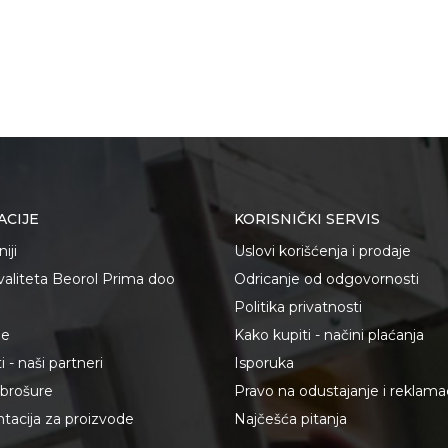
ACIJE
KORISNIČKI SERVIS
iji
Uslovi korišćenja i prodaje
kvaliteta Beorol Prima doo
Odricanje od odgovornosti
Politika privatnosti
je
Kako kupiti - načini plaćanja
 - naši partneri
Isporuka
i brošure
Pravo na odustajanje i reklama
acija za proizvode
Najčešća pitanja