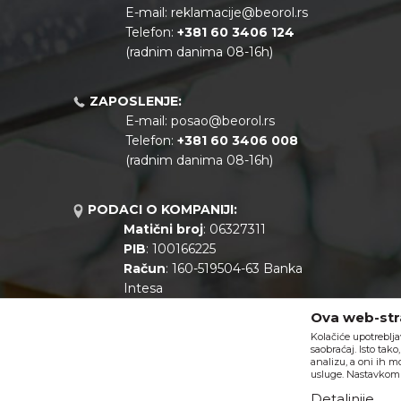
E-mail:
reklamacije@beorol.rs
Telefon:
+381
60 3406 124
(radnim danima 08-16h)
ZAPOSLENJE:
E-mail:
posao@beorol.rs
Telefon:
+381
60 3406 008
(radnim danima 08-16h)
PODACI O KOMPANIJI:
Matični broj
: 06327311
PIB
: 100166225
Račun
: 160-519504-63 Banka
Intesa
Call centar
: +381 11 44 10 147
Ova web-stra
Kolačiće upotreblja
saobraćaj. Isto tak
analizu, a oni ih m
usluge. Nastavkom k
Detaljnije