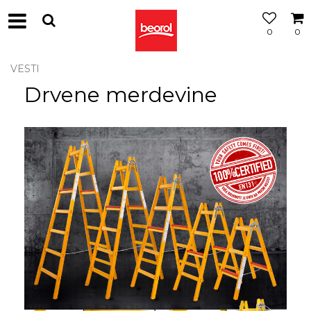
0
0
VESTI
Drvene merdevine