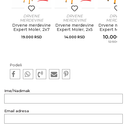
DRVENE
DRVENE
DRVENE
E
MERDEVINE
MERDEVINE
MERDEVIN
vine
Drvene merdevine
Drvene merdevine
Drvene merd
 2x3
Expert Moler, 2x7
Expert Moler, 2x5
Expert Moler
10.000
R
19.000
RSD
14.000
RSD
12.500
RS
Podeli
Ime/Nadimak
Email adresa