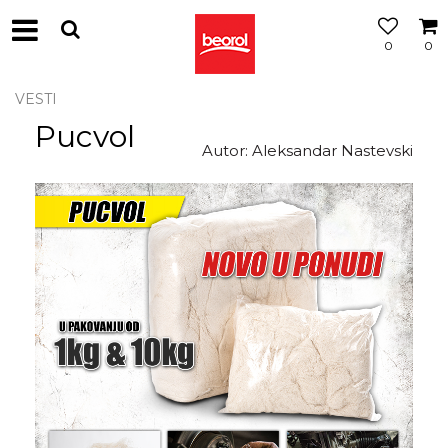
0
0
VESTI
Pucvol
Autor: Aleksandar Nastevski