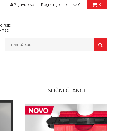
Prijavite se
Registrujte se
0
0
400 RSD
00 RSD
Pretraži sajt
SLIČNI ČLANCI