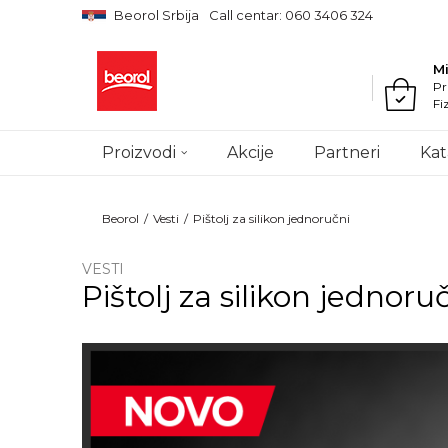
Beorol Srbija
Call centar: 060 3406 324
M
Pr
Fi
Proizvodi
Akcije
Partneri
Kat
Beorol
Vesti
Pištolj za silikon jednoručni
VESTI
Pištolj za silikon jednoru