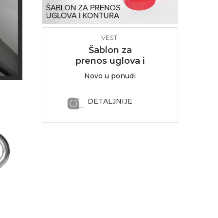
VESTI
Šablon za
prenos uglova i
kontura
Novo u ponudi
DETALJNIJE