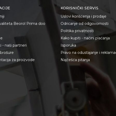
ACIJE
KORISNIČKI SERVIS
iji
Uslovi korišćenja i prodaje
kvaliteta Beorol Prima doo
Odricanje od odgovornosti
Politika privatnosti
je
Kako kupiti - načini plaćanja
 - naši partneri
Isporuka
i brošure
Pravo na odustajanje i reklama
acija za proizvode
Najčešća pitanja