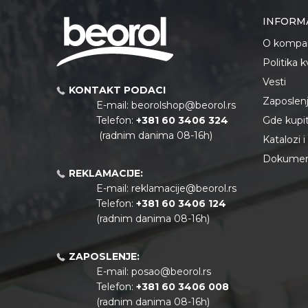
INFORM
O kompan
Politika 
Vesti
KONTAKT PODACI
Zaposlen
E-mail:
beorolshop@beorol.rs
Telefon:
+381 60 3406 324
Gde kupiti
(radnim danima 08-16h)
Katalozi 
Dokument
REKLAMACIJE:
E-mail:
reklamacije@beorol.rs
Telefon:
+381
60 3406 124
(radnim danima 08-16h)
ZAPOSLENJE:
E-mail:
posao@beorol.rs
Telefon:
+381
60 3406 008
(radnim danima 08-16h)