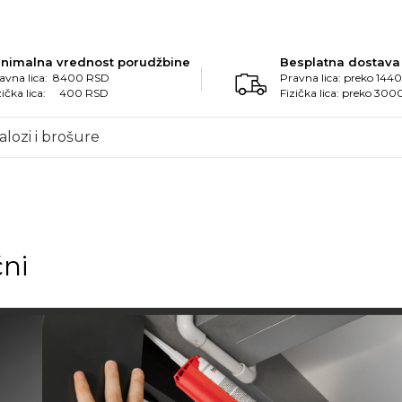
inimalna vrednost porudžbine
Besplatna dostava
avna lica: 8400 RSD
Pravna lica: preko 14
zička lica: 400 RSD
Fizička lica: preko 30
alozi i brošure
čni