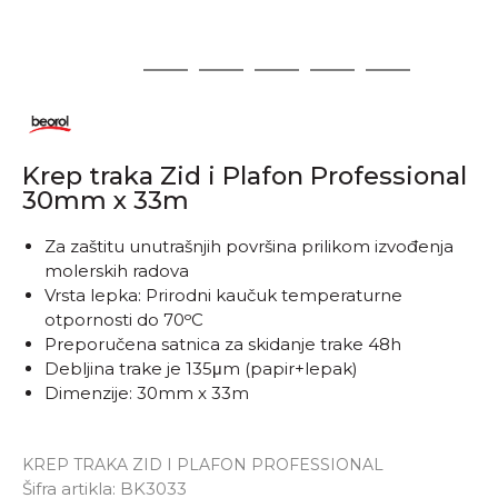
1
2
3
4
5
6
Krep traka Zid i Plafon Professional
30mm x 33m
Za zaštitu unutrašnjih površina prilikom izvođenja
molerskih radova
Vrsta lepka: Prirodni kaučuk temperaturne
otpornosti do 70ᵒC
Preporučena satnica za skidanje trake 48h
Debljina trake je 135μm (papir+lepak)
Dimenzije: 30mm x 33m
KREP TRAKA ZID I PLAFON PROFESSIONAL
Šifra artikla:
BK3033