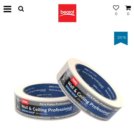
0
0
20
%