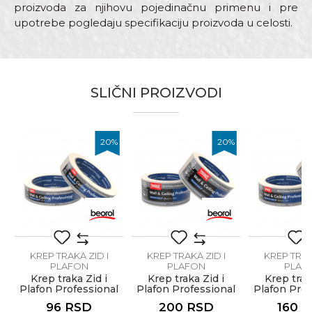
proizvoda za njihovu pojedinačnu primenu i pre
upotrebe pogledaju specifikaciju proizvoda u celosti.
Karakteristika
Vrednost
Ime/Nadimak
Krep traka Zid i Plafon
Kategorija
Professional
SLIČNI PROIZVODI
Email adresa
Ne ostavlja tragove
Performanse 1
lepka
%
20
%
20
%
Boja
Bela
Dimenzija
30mm x 33m
Poruka
Materijal
Krepovan papir
Pogodna za razne vrsta
Namena
površina
KREP TRAKA ZID I
KREP TRAKA ZID I
KREP TRAK
PLAFON
PLAFON
PLAF
Otpornost na
PROFESSIONAL
PROFESSIONAL
PROFESS
70ᵒC
Krep traka Zid i
Krep traka Zid i
Krep trak
temperaturu
l
Plafon Professional
Plafon Professional
Plafon Prof
Anti-spam zaštita - izračunajte koliko je 4 + 1 :
24mm x 33m
48mm x 33m
36mm x
96
RSD
200
RSD
160
R