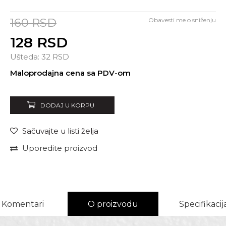
160
RSD
Obavesti me o sniženju
128
RSD
Ušteda:
32
RSD
Unesi količinu
Maloprodajna cena sa PDV-om
DODAJ U KORPU
Sačuvajte u listi želja
Uporedite proizvod
Komentari
O proizvodu
Specifikacij