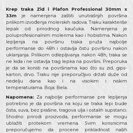
Krep traka Zid i Plafon Professional 30mm x
33m
je namenjena zaštiti unutrašnjih površina
prilikom izvođenja molerskih radova. Traku karakteriše
lepak od prirodnog kaučuka. Namenjena je
poluprofesionalnim molerima kao i hobistima. Nakon
lepljenja na površinu traka pruža najbolje
performanse do 48h i ostavlja čistu površinu nakon
uklanjanja. Prilikom odlepljivanja nakon 48h, traka se
ne kida i ne ostavlja trag lepka na površini. Preporuka
je da se koristi na površinama kao što su zid, gips-
karton, drvo. Traku nije preporučljivo držati duže od
nedelju dana kao i na visokim i niskim
temperaturama. Boja: Bela.
Napomena:
Za najbolje performanse pre lepljenja
potrebno je da površina na koju se traka lepi bude
čista, suva, bez prašine, tragova ulja i ostalih supstanci.
Shodno prirodi proizvoda, performanse se mogu
ublažiti protekom vremena. Svim korisnicima
preporučujemo da procene prikladnost naših