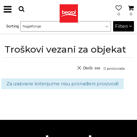
0
0
Filteri
Sortiraj
Troškovi vezani za objekat
Obriši sve
0
proizvoda
Za izabrane kriterijume nisu pronađeni proizvodi!