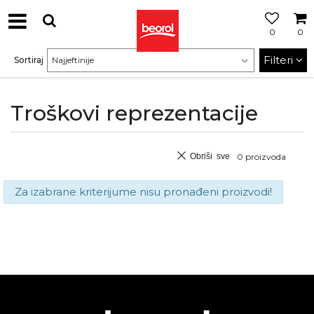
0
0
Filteri
Sortiraj
Troškovi reprezentacije
Obriši sve
0
proizvoda
Za izabrane kriterijume nisu pronađeni proizvodi!