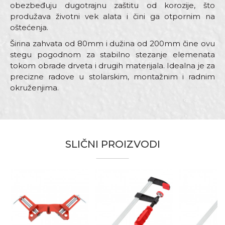
obezbeđuju dugotrajnu zaštitu od korozije, što
produžava životni vek alata i čini ga otpornim na
oštećenja.
Širina zahvata od 80mm i dužina od 200mm čine ovu
stegu pogodnom za stabilno stezanje elemenata
tokom obrade drveta i drugih materijala. Idealna je za
precizne radove u stolarskim, montažnim i radnim
okruženjima.
Karakteristika
Vrednost
Ime/Nadimak
Kategorija
Stege
Materijal
Plastika
SLIČNI PROIZVODI
Email adresa
Zanati
Varioci
Brendovi
Beorol
Poruka