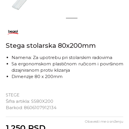
1
2
Stega stolarska 80x200mm
Namena: Za upotrebu pri stolarskim radovima
Sa ergonomskom plastičnom ručicom i površinom
dizajniranom protiv klizanja
Dimenzije 80 x 200mm
STEGE
Šifra artikla:
SS80X200
Barkod:
8606107912134
Obavesti me o sniženju
Unesi količinu
1.250
RSD