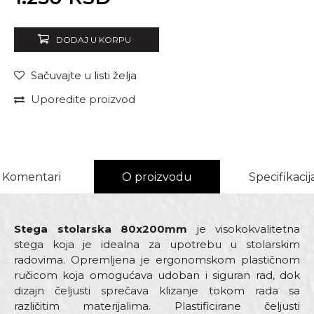
DODAJ U KORPU
Sačuvajte u listi želja
Uporedite proizvod
Komentari
O proizvodu
Specifikacij
Stega stolarska 80x200mm
je visokokvalitetna
stega koja je idealna za upotrebu u stolarskim
radovima. Opremljena je ergonomskom plastičnom
ručicom koja omogućava udoban i siguran rad, dok
dizajn čeljusti sprečava klizanje tokom rada sa
različitim materijalima. Plastificirane čeljusti