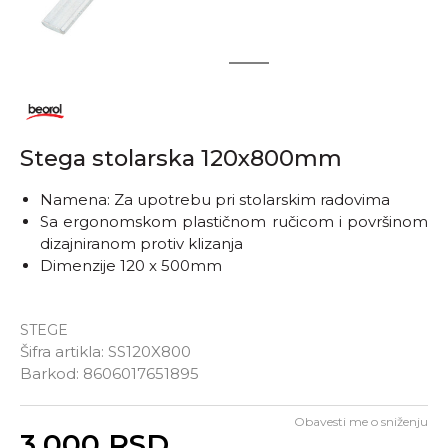
1
2
Stega stolarska 120x800mm
Namena: Za upotrebu pri stolarskim radovima
Sa ergonomskom plastičnom ručicom i površinom
dizajniranom protiv klizanja
Dimenzije 120 x 500mm
STEGE
Šifra artikla:
SS120X800
Barkod:
8606017651895
Obavesti me o sniženju
Unesi količinu
3.000
RSD