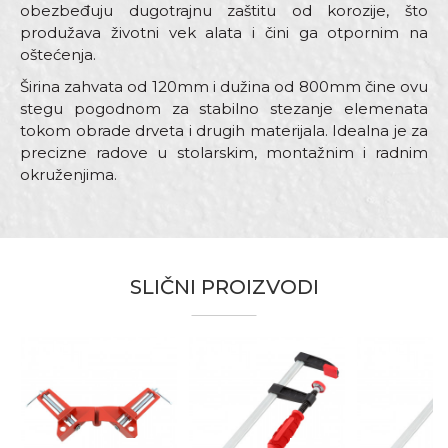
obezbeđuju dugotrajnu zaštitu od korozije, što
produžava životni vek alata i čini ga otpornim na
oštećenja.
Širina zahvata od 120mm i dužina od 800mm čine ovu
stegu pogodnom za stabilno stezanje elemenata
tokom obrade drveta i drugih materijala. Idealna je za
precizne radove u stolarskim, montažnim i radnim
okruženjima.
Karakteristika
Vrednost
Ime/Nadimak
Kategorija
Stege
Materijal
Plastika
SLIČNI PROIZVODI
Email adresa
Zanati
Varioci
Brendovi
Beorol
Poruka