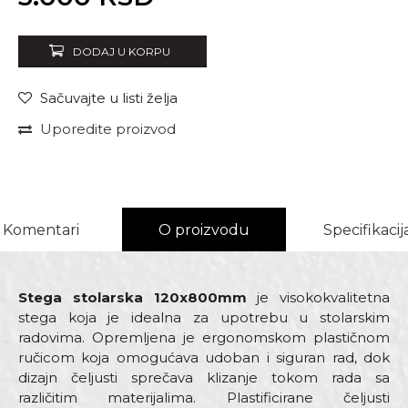
DODAJ U KORPU
Sačuvajte u listi želja
Uporedite proizvod
Komentari
O proizvodu
Specifikacij
Stega stolarska 120x800mm
je visokokvalitetna
stega koja je idealna za upotrebu u stolarskim
radovima. Opremljena je ergonomskom plastičnom
ručicom koja omogućava udoban i siguran rad, dok
dizajn čeljusti sprečava klizanje tokom rada sa
različitim materijalima. Plastificirane čeljusti