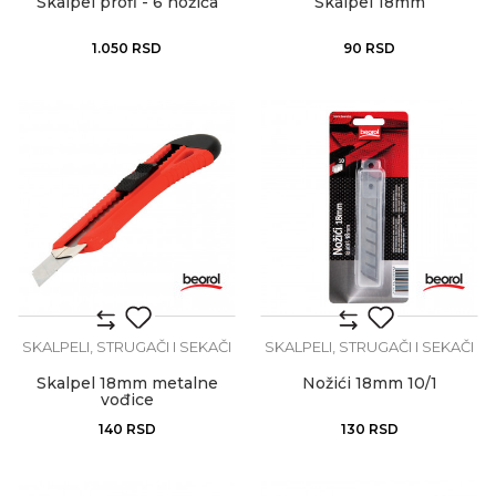
Skalpel profi - 6 nožića
Skalpel 18mm
1.050
RSD
90
RSD
SKALPELI, STRUGAČI I SEKAČI
SKALPELI, STRUGAČI I SEKAČI
Skalpel 18mm metalne
Nožići 18mm 10/1
vođice
140
RSD
130
RSD