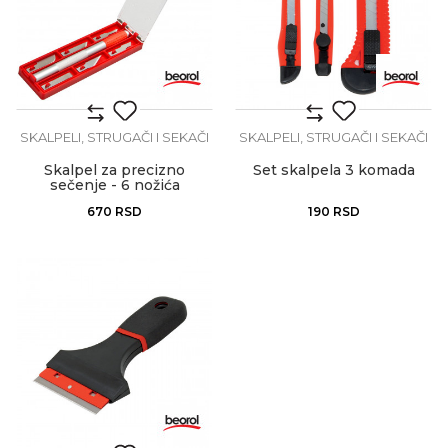
SKALPELI, STRUGAČI I SEKAČI
SKALPELI, STRUGAČI I SEKAČI
Skalpel za precizno
Set skalpela 3 komada
sečenje - 6 nožića
670
RSD
190
RSD