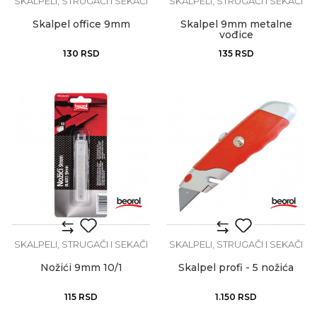
SKALPELI, STRUGAČI I SEKAČI
SKALPELI, STRUGAČI I SEKAČI
Skalpel office 9mm
Skalpel 9mm metalne
vođice
130
RSD
135
RSD
SKALPELI, STRUGAČI I SEKAČI
SKALPELI, STRUGAČI I SEKAČI
Nožići 9mm 10/1
Skalpel profi - 5 nožića
115
RSD
1.150
RSD