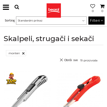
0
0
Filteri
Sortiraj
Skalpeli, strugači i sekači
monteri
Obriši sve
19
proizvoda