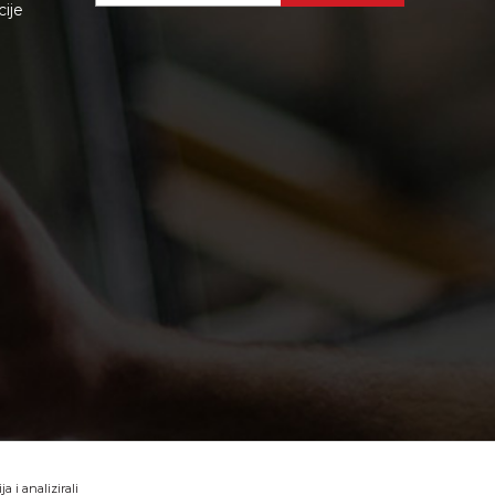
cije
 i analizirali