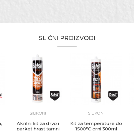
Silikoni
Transparentna
Univerzalni silikon
SLIČNI PROIZVODI
Vodoinstalateri
280ml
Beorol
te koliko je 2 + 3 :
SILIKONI
SILIKONI
,
Akrilni kit za drvo i
Kit za temperature do
parket hrast tamni
1500°C crni 300ml