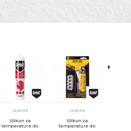
SILIKONI
SILIKONI
SI
Silikon za
Silikon za
Silik
temperature do
temperature do
univerzal