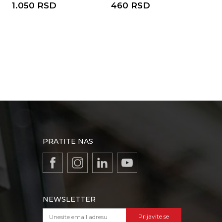
285°C crveni 300ml
330°C crveni 85g
tub
1.050
RSD
460
RSD
26
PRATITE NAS
NEWSLETTER
Prijavite se