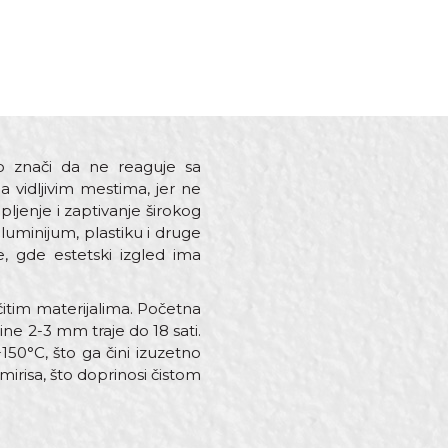
to znači da ne reaguje sa
a vidljivim mestima, jer ne
ljenje i zaptivanje širokog
 aluminijum, plastiku i druge
e, gde estetski izgled ima
čitim materijalima. Početna
ne 2-3 mm traje do 18 sati.
0°C, što ga čini izuzetno
mirisa, što doprinosi čistom