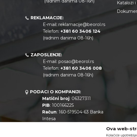
(radnim danima 08-16h)
Katalozi 
Dokument
REKLAMACIJE:
E-mail:
reklamacije@beorol.rs
Telefon:
+381
60 3406 124
(radnim danima 08-16h)
ZAPOSLENJE:
E-mail:
posao@beorol.rs
Telefon:
+381
60 3406 008
(radnim danima 08-16h)
PODACI O KOMPANIJI:
Matični broj
: 06327311
PIB
: 100166225
Račun
: 160-519504-63 Banka
Intesa
Call centar
: +381 11 44 10 147
Ova web-stra
Kolačiće upotreblja