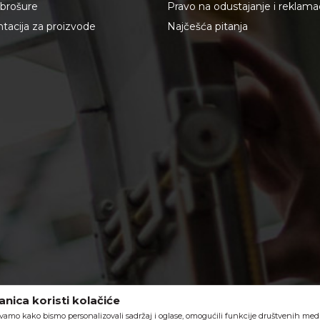
i brošure
Pravo na odustajanje i reklama
acija za proizvode
Najčešća pitanja
nica koristi kolačiće
vamo kako bismo personalizovali sadržaj i oglase, omogućili funkcije društvenih medija