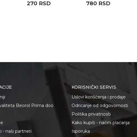
310ml
270
RSD
780
RSD
ACIJE
KORISNIČKI SERVIS
iji
Uslovi korišćenja i prodaje
kvaliteta Beorol Prima doo
Odricanje od odgovornosti
Politika privatnosti
je
Kako kupiti - načini plaćanja
 - naši partneri
Isporuka