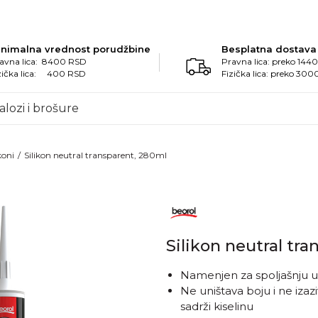
inimalna vrednost porudžbine
Besplatna dostava
avna lica: 8400 RSD
Pravna lica: preko 14
zička lica: 400 RSD
Fizička lica: preko 30
alozi i brošure
koni
Silikon neutral transparent, 280ml
Silikon neutral tr
Namenjen za spoljašnju 
Ne uništava boju i ne iza
sadrži kiselinu