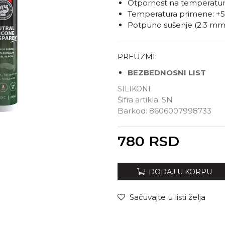
Otpornost na temperatur
Temperatura primene: +5
Potpuno sušenje (2.3 mm)
PREUZMI:
BEZBEDNOSNI LIST
SILIKONI
Šifra artikla:
SN
Barkod:
8606007998733
Unesi količinu
780
RSD
DODAJ U KORPU
Sačuvajte u listi želja