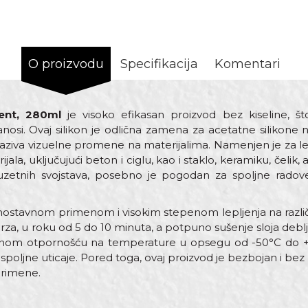
O proizvodu
Specifikacija
Komentari
rent, 280ml
je visoko efikasan proizvod bez kiseline, š
nosi. Ovaj silikon je odlična zamena za acetatne silikone n
 izaziva vizuelne promene na materijalima. Namenjen je za lep
ala, uključujući beton i ciglu, kao i staklo, keramiku, čelik,
zuzetnih svojstava, posebno je pogodan za spoljne radov
ednostavnom primenom i visokim stepenom lepljenja na razli
rza, u roku od 5 do 10 minuta, a potpuno sušenje sloja deblji
etnom otpornošću na temperature u opsegu od -50°C do +15
poljne uticaje. Pored toga, ovaj proizvod je bezbojan i bez 
primene.
Vrednost
Email adresa