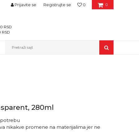
Prijavite se
Registrujte se
0
0
400 RSD
00 RSD
Pretraži sajt
ansparent, 280ml
upotrebu
ziva nikakve promene na materijalima jer ne