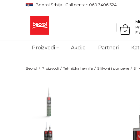
Beorol Srbija
Call centar: 060 3406 324
M
Pr
Fi
Proizvodi
Akcije
Partneri
Kat
Beorol
Proizvodi
Tehnička hemija
Silikoni i pur pene
Sili