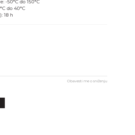
e: -50°C do 150°C
°C do 40°C
: 18 h
Obavesti me o sniženju