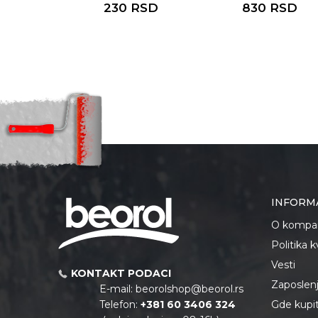
RSD
230
RSD
830
RSD
INFORM
O kompan
Politika 
Vesti
KONTAKT PODACI
Zaposlen
E-mail:
beorolshop@beorol.rs
Telefon:
+381 60 3406 324
Gde kupiti