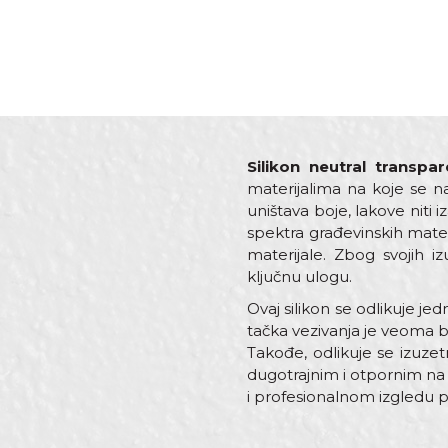
Silikon neutral transpa
materijalima na koje se na
uništava boje, lakove niti
spektra građevinskih materij
materijale. Zbog svojih i
ključnu ulogu.
Ovaj silikon se odlikuje j
tačka vezivanja je veoma b
Takođe, odlikuje se izuz
dugotrajnim i otpornim na s
i profesionalnom izgledu 
Karakteristika
Ime/Nadimak