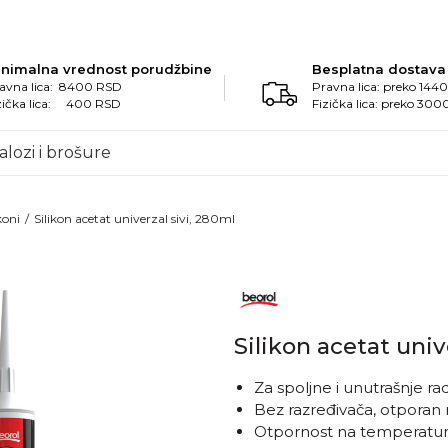
inimalna vrednost porudžbine
Besplatna dostava
avna lica: 8400 RSD
Pravna lica: preko 14
zička lica: 400 RSD
Fizička lica: preko 30
alozi i brošure
koni
Silikon acetat univerzal sivi, 280ml
Silikon acetat univ
Za spoljne i unutrašnje r
Bez razređivača, otporan n
Otpornost na temperatur