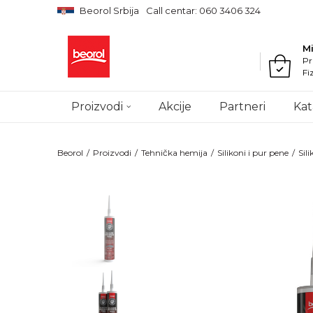
Beorol Srbija
Call centar: 060 3406 324
M
Pr
Fi
Proizvodi
Akcije
Partneri
Kat
Beorol
Proizvodi
Tehnička hemija
Silikoni i pur pene
Sili