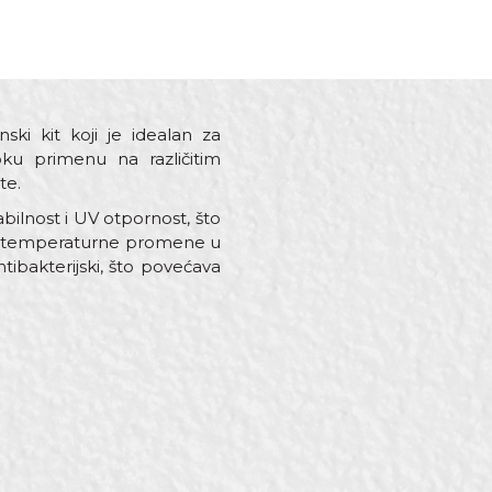
ski kit koji je idealan za
oku primenu na različitim
te.
abilnost i UV otpornost, što
 na temperaturne promene u
ibakterijski, što povećava