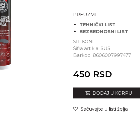
PREUZMI:
TEHNIČKI LIST
BEZBEDNOSNI LIST
SILIKONI
Šifra artikla:
SUS
Barkod:
8606007997477
Unesi količinu
450
RSD
DODAJ U KORPU
Sačuvajte u listi želja