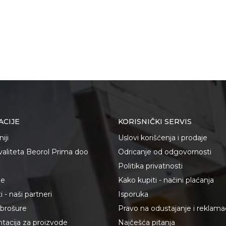
ACIJE
KORISNIČKI SERVIS
iji
Uslovi korišćenja i prodaje
kvaliteta Beorol Prima doo
Odricanje od odgovornosti
Politika privatnosti
je
Kako kupiti - načini plaćanja
 - naši partneri
Isporuka
i brošure
Pravo na odustajanje i reklama
acija za proizvode
Najčešća pitanja