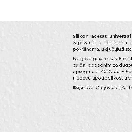
Silikon acetat univerzal
zaptivanje u spoljnim i 
površinama, uključujući st
Njegove glavne karakteristi
ga čini pogodnim za dugot
opsegu od -40°C do +150°C
njegovu upotrebljivost u v
Boja
: siva. Odgovara RAL b
Karakteristika
Vredn
Ime/Nadimak
Kategorija
Silikoni
Boja
Siva
Namena
Univerz