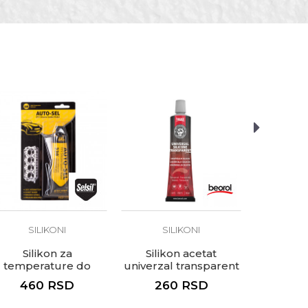
olari, Vodoinstalateri
SILIKONI
SILIKONI
SI
Silikon za
Silikon acetat
Silik
temperature do
univerzal transparent
univerzal
330°C crveni 85g
tuba, 50ml
2
460
RSD
260
RSD
39