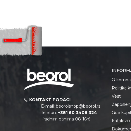
INFORM
O kompan
Politika 
Vesti
KONTAKT PODACI
Zaposlen
E-mail:
beorolshop@beorol.rs
Telefon:
+381 60 3406 324
Gde kupiti
(radnim danima 08-16h)
Katalozi 
Dokument