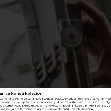
nica koristi kolačiće
vamo kako bismo personalizovali sadržaj i oglase, omogućili funkcije društvenih medija
o, podatke o vašoj upotrebi naše web-lokacije delimo s partnerima za društvene medije,
ogu kombinovati s drugim podacima koje ste im pružili ili koje su prikupili dok ste upo
orišćenja naših internet stranica vi prihvatate našu upotrebu kolačića.