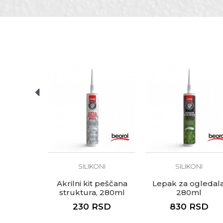
Poruka
Zanati
Elektri
Zapremina
280ml
Brendovi
Beorol
Anti-spam zaštita - izračunaj
POŠALJI
ONI
SILIKONI
SILIKONI
tar beli,
Akrilni kit peščana
Lepak za ogledala
ml
struktura, 280ml
280ml
RSD
230
RSD
830
RSD