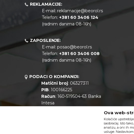
REKLAMACIJE:
E-mail:
reklamacije@beorol.rs
Telefon:
+381
60 3406 124
(radnim danima 08-16h)
ZAPOSLENJE:
E-mail:
posao@beorol.rs
Telefon:
+381
60 3406 008
(radnim danima 08-16h)
PODACI O KOMPANIJI:
Matični broj
: 06327311
PIB
: 100166225
Račun
: 160-519504-63 Banka
Intesa
Call centar
: +381 11 44 10 147
Ova web-stra
Kolačiće upotreblja
saobraćaj. Isto tak
analizu, a oni ih m
usluge. Nastavkom k