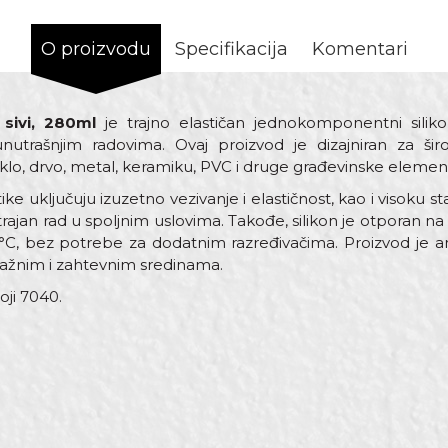
O proizvodu
Specifikacija
Komentari
 sivi, 280ml
je trajno elastičan jednokomponentni silikon
unutrašnjim radovima. Ovaj proizvod je dizajniran za šir
aklo, drvo, metal, keramiku, PVC i druge građevinske elemen
ke uključuju izuzetno vezivanje i elastičnost, kao i visoku st
rajan rad u spoljnim uslovima. Takođe, silikon je otporan
, bez potrebe za dodatnim razređivačima. Proizvod je ant
lažnim i zahtevnim sredinama.
oji 7040.
ost
Email adresa
alni silikon