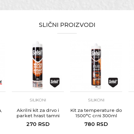
čari, Hobby, Keramičari, Moleri i farbari, Monteri, Parketari, St
SLIČNI PROIZVODI
te koliko je 4 + 1 :
SILIKONI
SILIKONI
,
Akrilni kit za drvo i
Kit za temperature do
parket hrast tamni
1500°C crni 300ml
310ml
270
RSD
780
RSD