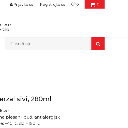
Prijavite se
Registrujte se
0
0
400 RSD
00 RSD
Pretraži sajt
erzal sivi, 280ml
adove
a plesan i buđ, antialergijski
e: -40°C do +150°C