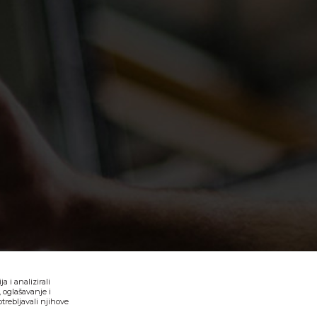
 i analizirali
 oglašavanje i
trebljavali njihove