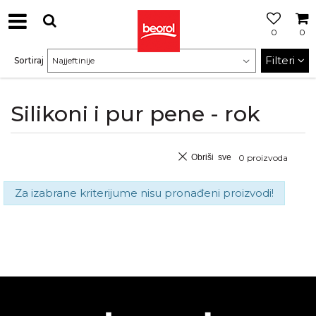
0
0
Filteri
Sortiraj
Silikoni i pur pene - rok
Obriši sve
0
proizvoda
Za izabrane kriterijume nisu pronađeni proizvodi!