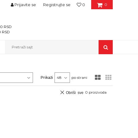
Prijavite se
Registrujte se
0
0
400 RSD
00 RSD
Pretraži sajt
Prikaži
po strani
0
proizvoda
Obriši sve