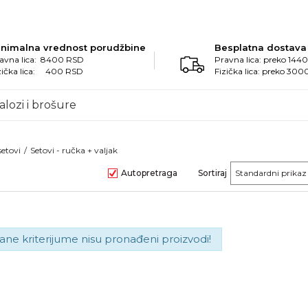
inimalna vrednost porudžbine
Besplatna dostava
avna lica: 8400 RSD
Pravna lica: preko 14
zička lica: 400 RSD
Fizička lica: preko 30
alozi i brošure
setovi
Setovi - ručka + valjak
Autopretraga
Sortiraj
ane kriterijume nisu pronađeni proizvodi!