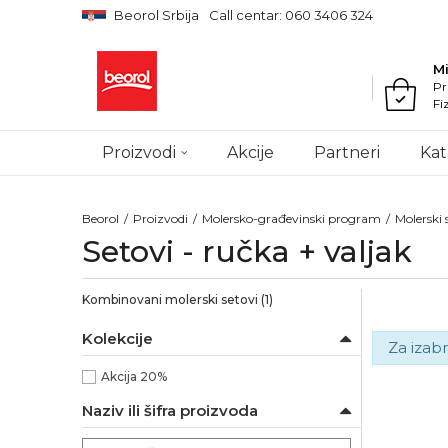
Beorol Srbija
Call centar: 060 3406 324
M
Pr
Fi
Proizvodi
Akcije
Partneri
Kat
Beorol
Proizvodi
Molersko-građevinski program
Molerski 
Setovi - ručka + valjak
Kombinovani molerski setovi
(1)
Kolekcije
Za izabr
Akcija 20%
Naziv ili šifra proizvoda