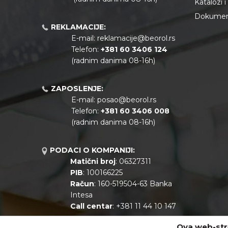
Katalozi 
Dokument
REKLAMACIJE:
E-mail:
reklamacije@beorol.rs
Telefon:
+381
60 3406 124
(radnim danima 08-16h)
ZAPOSLENJE:
E-mail:
posao@beorol.rs
Telefon:
+381
60 3406 008
(radnim danima 08-16h)
PODACI O KOMPANIJI:
Matični broj
: 06327311
PIB
: 100166225
Račun
: 160-519504-63 Banka
Intesa
Call centar
: +381 11 44 10 147
Ova web-stra