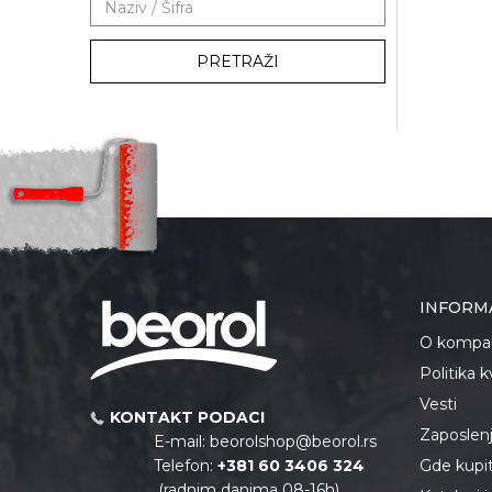
PRETRAŽI
INFORM
O kompan
Politika 
Vesti
KONTAKT PODACI
Zaposlen
E-mail:
beorolshop@beorol.rs
Telefon:
+381 60 3406 324
Gde kupiti
(radnim danima 08-16h)