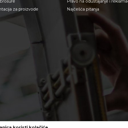
i brošure
Pravo na odustajanje i reklama
acija za proizvode
Najčešća pitanja
nica koristi kolačiće