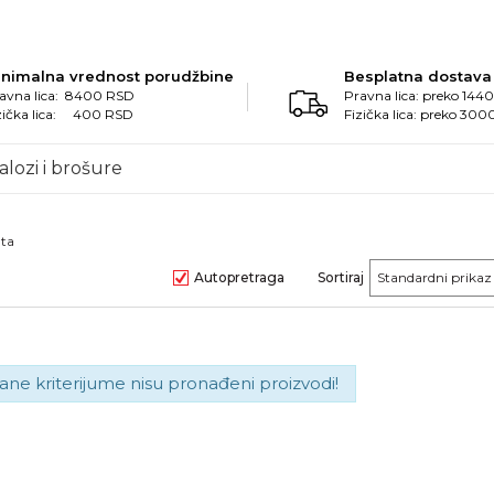
inimalna vrednost porudžbine
Besplatna dostava
avna lica: 8400 RSD
Pravna lica: preko 14
zička lica: 400 RSD
Fizička lica: preko 30
alozi i brošure
ata
Autopretraga
Sortiraj
ane kriterijume nisu pronađeni proizvodi!