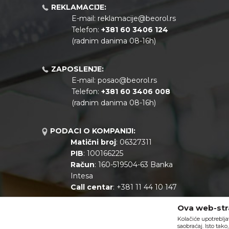
REKLAMACIJE:
E-mail:
reklamacije@beorol.rs
Telefon:
+381
60 3406 124
(radnim danima 08-16h)
ZAPOSLENJE:
E-mail:
posao@beorol.rs
Telefon:
+381
60 3406 008
(radnim danima 08-16h)
PODACI O KOMPANIJI:
Matični broj
: 06327311
PIB
: 100166225
Račun
: 160-519504-63 Banka
Intesa
Call centar
: +381 11 44 10 147
Ova web-stra
Kolačiće upotreblja
saobraćaj. Isto tak