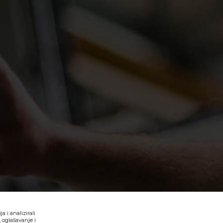
 i analizirali
 oglašavanje i