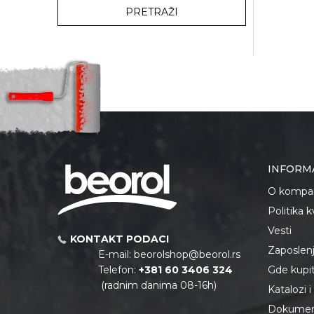
PRETRAŽI
INFORM
O kompan
Politika 
Vesti
KONTAKT PODACI
Zaposlen
E-mail:
beorolshop@beorol.rs
Telefon:
+381 60 3406 324
Gde kupiti
(radnim danima 08-16h)
Katalozi 
Dokument