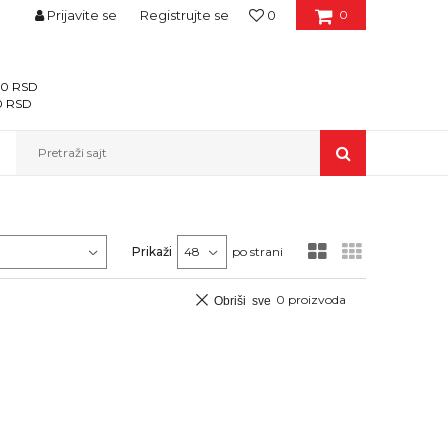
Prijavite se
Registrujte se
0
0
400 RSD
00 RSD
Pretraži sajt
Prikaži
po strani
0
proizvoda
Obriši sve