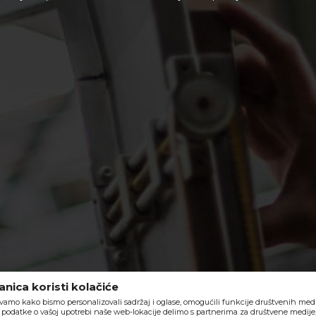
nica koristi kolačiće
vamo kako bismo personalizovali sadržaj i oglase, omogućili funkcije društvenih medija
o, podatke o vašoj upotrebi naše web-lokacije delimo s partnerima za društvene medije,