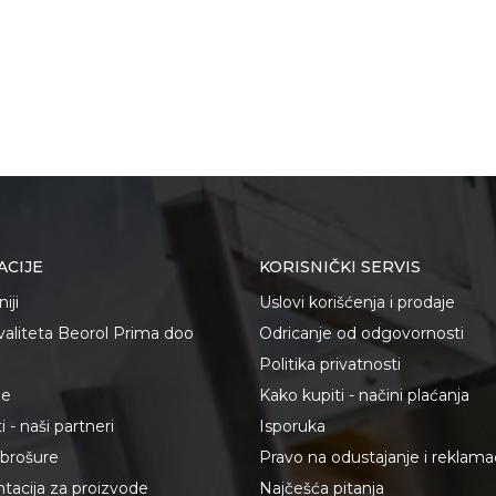
ACIJE
KORISNIČKI SERVIS
iji
Uslovi korišćenja i prodaje
kvaliteta Beorol Prima doo
Odricanje od odgovornosti
Politika privatnosti
je
Kako kupiti - načini plaćanja
 - naši partneri
Isporuka
i brošure
Pravo na odustajanje i reklama
acija za proizvode
Najčešća pitanja