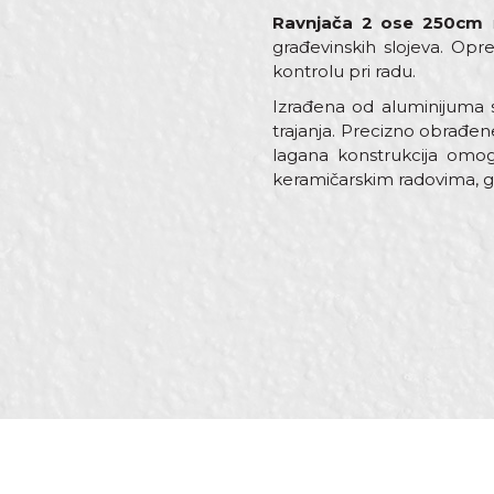
Ravnjača 2 ose 250cm
n
građevinskih slojeva. Opr
kontrolu pri radu.
Izrađena od aluminijuma 
trajanja. Precizno obrađe
lagana konstrukcija omoguć
keramičarskim radovima, g
Karakteristika
Ime/Nadimak
Kategorija
Dimenzija
Materijal
Poruka
Zanati
Brendovi