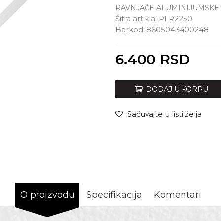
RAVNJAČE ALUMINIJUMSKE
Šifra artikla:
PLR2250
Barkod:
8605043400248
Unesi količinu
6.400
RSD
DODAJ U KORPU
Sačuvajte u listi želja
O proizvodu
Specifikacija
Komentari