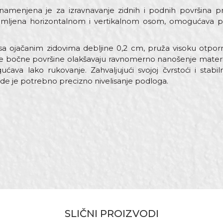
amenjena je za izravnavanje zidnih i podnih površina pr
emljena horizontalnom i vertikalnom osom, omogućava prec
sa ojačanim zidovima debljine 0,2 cm, pruža visoku otpor
ne bočne površine olakšavaju ravnomerno nanošenje materija
ava lako rukovanje. Zahvaljujući svojoj čvrstoći i stabiln
de je potrebno precizno nivelisanje podloga.
Vrednost
Email adresa
Ravnjače aluminijumske
2,5m
Aluminijum
Zidari
PROlevel
SLIČNI PROIZVODI