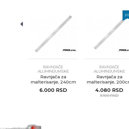
Anti-spam zaštita - izračunaj
20
%
2
POŠALJI
AČE
RAVNJAČE
RAVNJAČE
JUMSKE
ALUMINIJUMSKE
ALUMINIJUMSKE
, 200cm
Ravnjača za
Ravnjača za
malterisanje, 240cm
malterisanje, 200
RSD
6.000
RSD
4.080
RSD
RSD
5.100
RSD