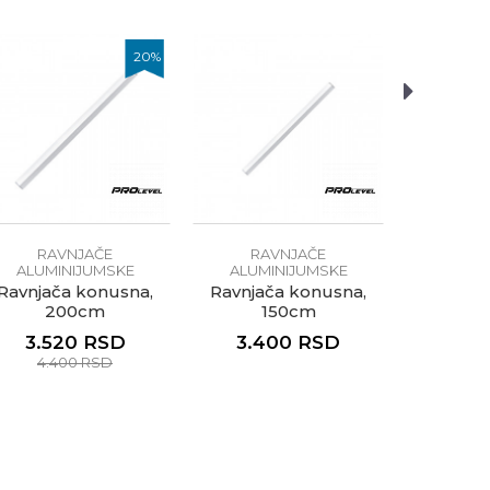
20
%
RAVNJAČE
RAVNJAČE
RA
ALUMINIJUMSKE
ALUMINIJUMSKE
ALUMI
Ravnjača konusna,
Ravnjača konusna,
Ravnja
200cm
150cm
3.520
RSD
3.400
RSD
5.6
4.400
RSD