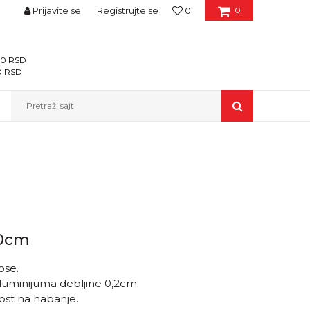
Prijavite se
Registrujte se
0
0
400 RSD
00 RSD
Pretraži sajt
50cm
ose.
luminijuma debljine 0,2cm.
nost na habanje.