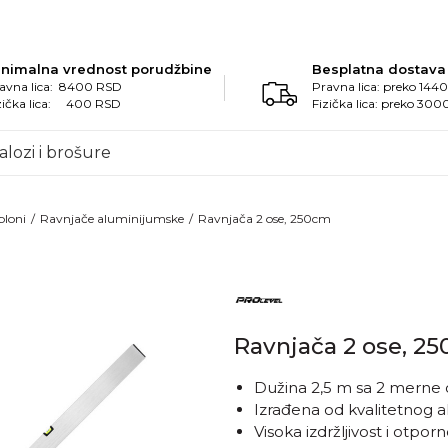
inimalna vrednost porudžbine
Besplatna dostava
avna lica: 8400 RSD
Pravna lica: preko 14
zička lica: 400 RSD
Fizička lica: preko 30
alozi i brošure
bloni
Ravnjače aluminijumske
Ravnjača 2 ose, 250cm
Ravnjača 2 ose, 2
Dužina 2,5 m sa 2 merne 
Izrađena od kvalitetnog a
Visoka izdržljivost i otpor