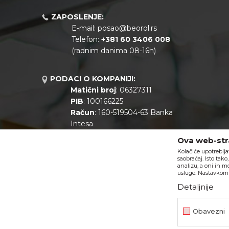
ZAPOSLENJE:
E-mail:
posao@beorol.rs
Telefon:
+381
60 3406 008
(radnim danima 08-16h)
PODACI O KOMPANIJI:
Matični broj
: 06327311
PIB
: 100166225
Račun
: 160-519504-63 Banka
Intesa
Call centar
: +381 11 44 10 147
Ova web-stra
Kolačiće upotreblja
saobraćaj. Isto tak
analizu, a oni ih m
usluge. Nastavkom k
Detaljnije
Obavezni
Nastojimo da budemo što precizniji u opisu proizvoda, prikazu s