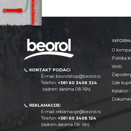
INFORM
O kompan
Politika 
Vesti
KONTAKT PODACI
Zaposlen
E-mail:
beorolshop@beorol.rs
Telefon:
+381 60 3406 324
Gde kupiti
(radnim danima 08-16h)
Katalozi 
Dokument
REKLAMACIJE:
E-mail:
reklamacije@beorol.rs
Telefon:
+381
60 3406 124
(radnim danima 08-16h)