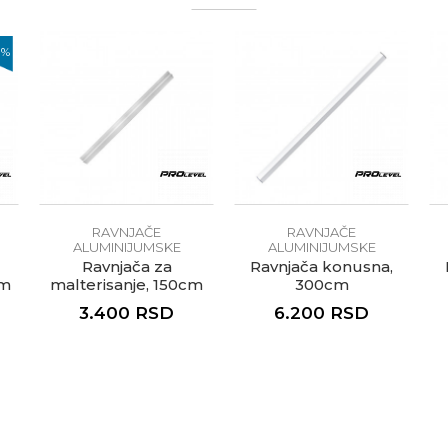
te koliko je 4 + 1 :
0
%
RAVNJAČE
RAVNJAČE
ALUMINIJUMSKE
ALUMINIJUMSKE
Ravnjača za
Ravnjača konusna,
cm
malterisanje, 150cm
300cm
3.400
RSD
6.200
RSD