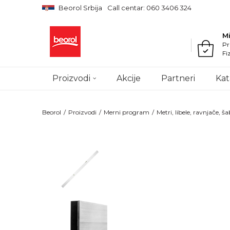
Beorol Srbija
Call centar: 060 3406 324
M
Pr
Fi
Proizvodi
Akcije
Partneri
Kat
Beorol
Proizvodi
Merni program
Metri, libele, ravnjače, ša