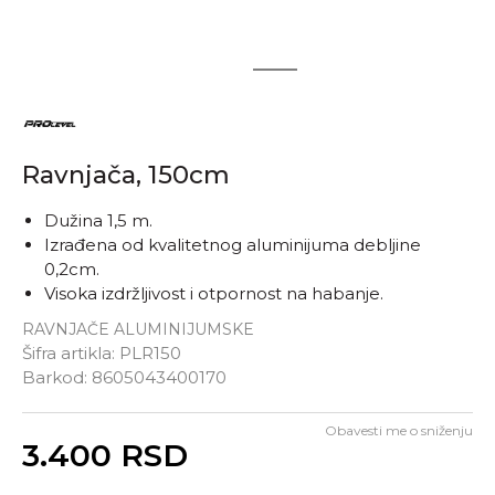
1
2
Ravnjača, 150cm
Dužina 1,5 m.
Izrađena od kvalitetnog aluminijuma debljine
0,2cm.
Visoka izdržljivost i otpornost na habanje.
RAVNJAČE ALUMINIJUMSKE
Šifra artikla:
PLR150
Barkod:
8605043400170
Obavesti me o sniženju
Unesi količinu
3.400
RSD