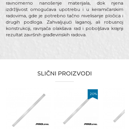
ravnomerno nanošenje materijala, dok njena
izdržljivost omogućava upotrebu i u keramičarskim
radovima, gde je potrebno tačno nivelisanje pločica i
drugih podloga. Zahvaljujući laganoj, ali robusnoj
konstrukciji, ravnjača olakšava rad i poboljšava krajnji
rezultat završnih građevinskih radova.
Karakteristika
Vrednost
Ime/Nadimak
Kategorija
Ravnjače aluminijumske
Dimenzija
1,5m
Email adresa
SLIČNI PROIZVODI
Materijal
Aluminijum
Zanati
Zidari
20
%
Brendovi
PROlevel
Poruka