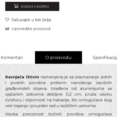
DODAJ U KORPU
Sačuvajte u listi želja
Uporedite proizvod
Komentari
O proizvodu
Specifikacij
Ravnjača 150cm
namenjena je za izravnavanje zidnih
i podnih površina prilikom nanošenja završnih
građevinskih slojeva. Izrađena od aluminijuma sa
ojačanim zidovima debljine 0,2 cm, pruža visoku
čvrstoću i otpornost na habanje, što omogućava dug
vek trajanja i pouzdan rad u različitim uslovima.
Visoka preciznost bočnih površina omogućava