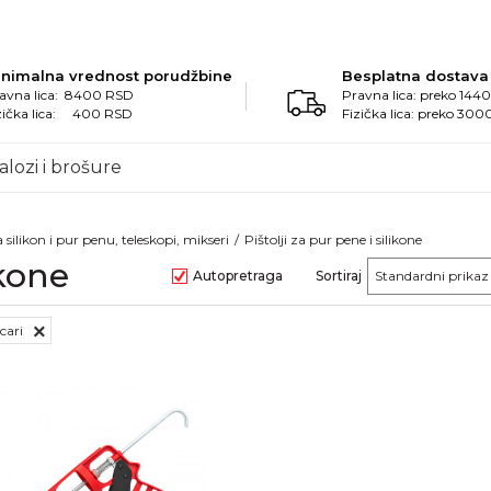
inimalna vrednost porudžbine
Besplatna dostava
avna lica: 8400 RSD
Pravna lica: preko 14
zička lica: 400 RSD
Fizička lica: preko 30
alozi i brošure
a silikon i pur penu, teleskopi, mikseri
Pištolji za pur pene i silikone
ikone
Autopretraga
Sortiraj
cari