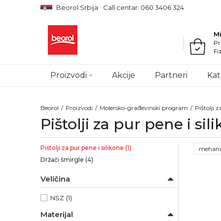
Beorol Srbija
Call centar: 060 3406 324
M
Pr
Fi
Proizvodi
Akcije
Partneri
Kat
Beorol
Proizvodi
Molersko-građevinski program
Pištolji z
Pištolji za pur pene i sil
Pištolji za pur pene i silikone
(1)
mehani
Držači šmirgle
(4)
Veličina
NSZ
(1)
Materijal