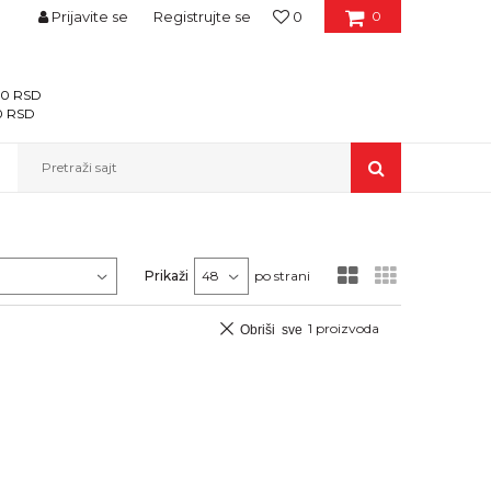
Prijavite se
Registrujte se
0
0
400 RSD
00 RSD
Pretraži sajt
Prikaži
po strani
1
proizvoda
Obriši sve