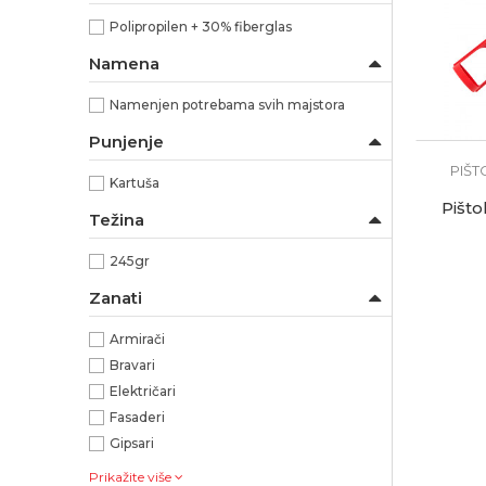
Polipropilen + 30% fiberglas
Namena
Namenjen potrebama svih majstora
Punjenje
PIŠT
Kartuša
Pišto
Težina
245gr
Zanati
Armirači
Bravari
Električari
Fasaderi
Gipsari
Prikažite više