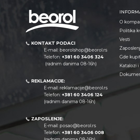
INFORM
O kompan
Politika 
Vesti
KONTAKT PODACI
Zaposlen
E-mail:
beorolshop@beorol.rs
Telefon:
+381 60 3406 324
Gde kupiti
(radnim danima 08-16h)
Katalozi 
Dokument
REKLAMACIJE:
E-mail:
reklamacije@beorol.rs
Telefon:
+381
60 3406 124
(radnim danima 08-16h)
ZAPOSLENJE:
E-mail:
posao@beorol.rs
Telefon:
+381
60 3406 008
(radnim danima 08-16h)