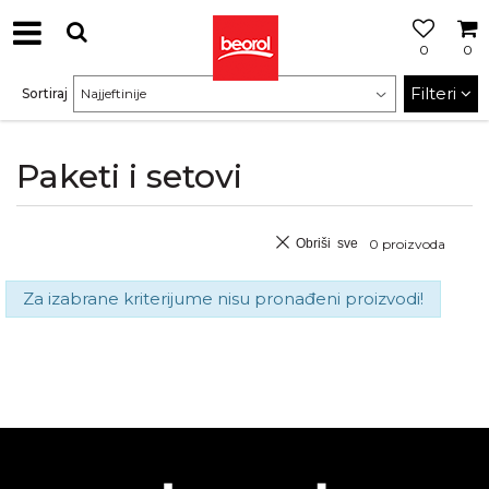
0
0
Filteri
Sortiraj
Paketi i setovi
Obriši sve
0
proizvoda
Za izabrane kriterijume nisu pronađeni proizvodi!