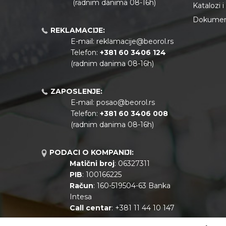
(radnim danima 08-16h)
Katalozi 
Dokument
REKLAMACIJE:
E-mail:
reklamacije@beorol.rs
Telefon:
+381
60 3406 124
(radnim danima 08-16h)
ZAPOSLENJE:
E-mail:
posao@beorol.rs
Telefon:
+381
60 3406 008
(radnim danima 08-16h)
PODACI O KOMPANIJI:
Matični broj
: 06327311
PIB
: 100166225
Račun
: 160-519504-63 Banka
Intesa
Call centar
: +381 11 44 10 147