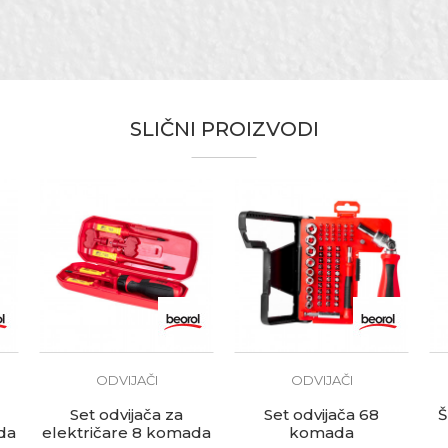
ravari, Električari, Mehaničari, Monteri, Varioci, Vodoinstalater
eorol
te koliko je 4 + 1 :
SLIČNI PROIZVODI
ODVIJAČI
ODVIJAČI
Set odvijača za
Set odvijača 68
Š
da
električare 8 komada
komada