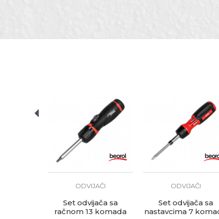
Zanati
B
Brendovi
B
Anti-spam zaštita - izračunaj
POŠALJI
AČI
ODVIJAČI
ODVIJAČI
T10x100
Set odvijača sa
Set odvijača sa
račnom 13 komada
nastavcima 7 koma