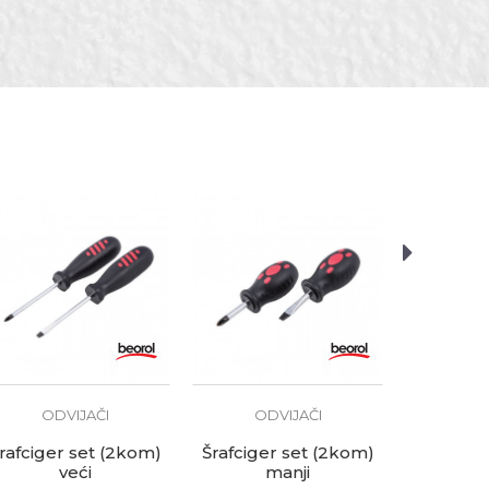
i
ODVIJAČI
ODVIJAČI
OD
rafciger set (2kom)
Šrafciger set (2kom)
Odvija
veći
manji