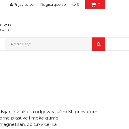
Prijavite se
Registrujte se
0
0
400 RSD
00 RSD
Pretraži sajt
vijanje vijaka sa odgovarajućim SL prihvatom
porne plastike i meke gume
amagnetisan, od Cr-V čelika