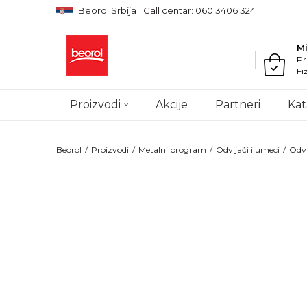
Beorol Srbija
Call centar: 060 3406 324
M
Pr
Fi
Proizvodi
Akcije
Partneri
Kat
Beorol
Proizvodi
Metalni program
Odvijači i umeci
Odvi