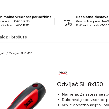
inimalna vrednost porudžbine
Besplatna dostava
avna lica: 8400 RSD
Pravna lica: preko 14
zička lica: 400 RSD
Fizička lica: preko 30
alozi i brošure
jači
Odvijač SL 8x150
Odvijač SL 8x150
Namena: Za zatezanje i od
Rukohvat je od visokoot
Vrh je dodatno kaljen i n