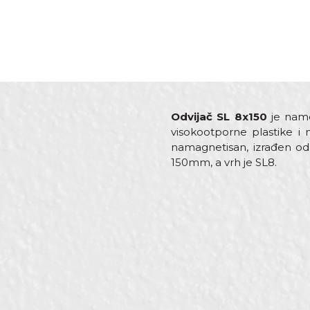
Odvijač SL 8x150
je name
visokootporne plastike i
namagnetisan, izrađen od 
150mm, a vrh je SL8.
Karakteristika
V
Ime/Nadimak
Kategorija
O
Dimenzija
1
Materijal
Č
Poruka
Vrh
S