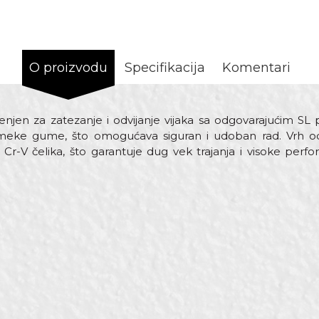
O proizvodu
Specifikacija
Komentari
njen za zatezanje i odvijanje vijaka sa odgovarajućim SL
 meke gume, što omogućava siguran i udoban rad. Vrh odv
Cr-V čelika, što garantuje dug vek trajanja i visoke perfo
rednost
Email adresa
dvijači
50mm
elik
L8,0