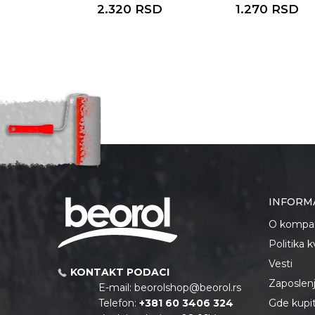
zglobni
RSD
2.320
RSD
1.270
RSD
INFORM
O kompan
Politika 
Vesti
KONTAKT PODACI
Zaposlen
E-mail:
beorolshop@beorol.rs
Telefon:
+381 60 3406 324
Gde kupiti