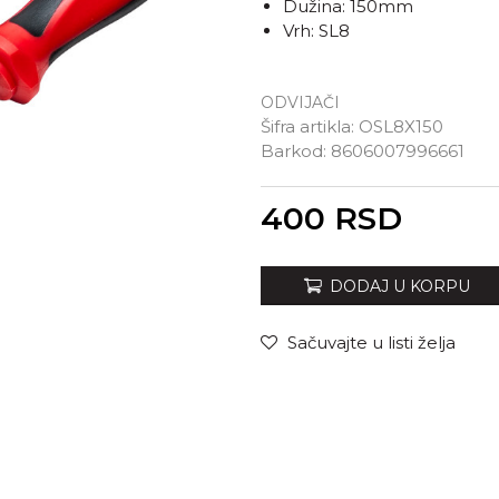
Dužina: 150mm
Vrh: SL8
ODVIJAČI
Šifra artikla:
OSL8X150
Barkod:
8606007996661
Unesi količinu
400
RSD
DODAJ U KORPU
Sačuvajte u listi želja