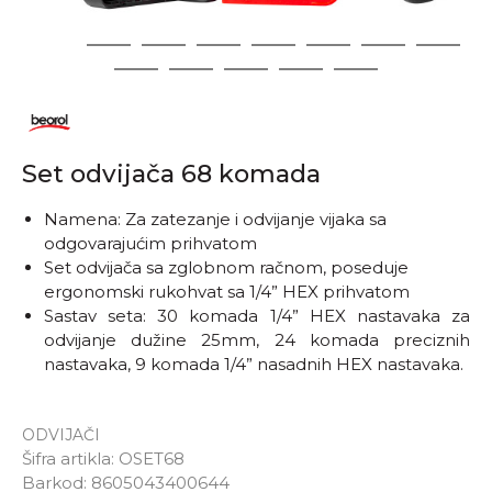
1
2
3
4
5
6
7
8
9
10
11
12
13
Set odvijača 68 komada
Namena: Za zatezanje i odvijanje vijaka sa
odgovarajućim prihvatom
Set odvijača sa zglobnom račnom, poseduje
ergonomski rukohvat sa 1/4” HEX prihvatom
Sastav seta: 30 komada 1/4” HEX nastavaka za
odvijanje dužine 25mm, 24 komada preciznih
nastavaka, 9 komada 1/4” nasadnih HEX nastavaka.
ODVIJAČI
Šifra artikla:
OSET68
Barkod:
8605043400644