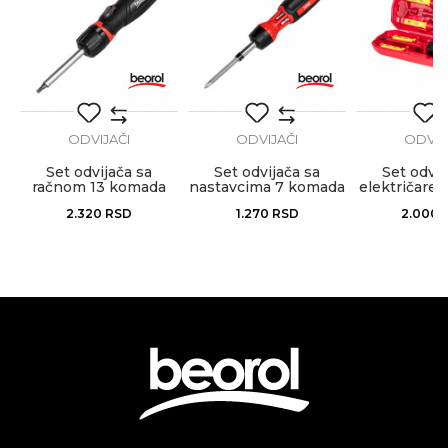
Bravari, Električari, Mehaničari,
Zanati
Poruka
Monteri, Varioci, Vodoinstalateri
Brendovi
Beorol
ODVIJAČI
ODVIJAČI
ODVIJ
Set odvijača sa
Set odvijača sa
Set odvij
račnom 13 komada
nastavcima 7 komada
električare
Anti-spam zaštita - izračunajte koliko je 6 - 1 :
zglobni
2.320
RSD
1.270
RSD
2.000
POŠALJI