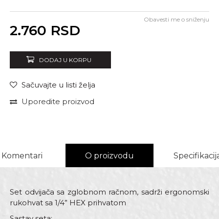
Obavesti me o sniženju
Unesi količinu
2.760
RSD
DODAJ U KORPU
Sačuvajte u listi želja
Uporedite proizvod
Komentari
O proizvodu
Specifikacij
Set odvijača sa zglobnom račnom, sadrži ergonomski
rukohvat sa 1/4” HEX prihvatom
Sastav seta: