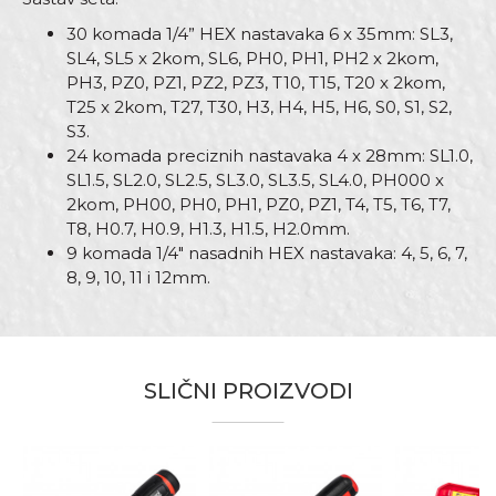
30 komada 1/4” HEX nastavaka 6 x 35mm: SL3,
SL4, SL5 x 2kom, SL6, PH0, PH1, PH2 x 2kom,
PH3, PZ0, PZ1, PZ2, PZ3, T10, T15, T20 x 2kom,
T25 x 2kom, T27, T30, H3, H4, H5, H6, S0, S1, S2,
S3.
24 komada preciznih nastavaka 4 x 28mm: SL1.0,
SL1.5, SL2.0, SL2.5, SL3.0, SL3.5, SL4.0, PH000 x
2kom, PH00, PH0, PH1, PZ0, PZ1, T4, T5, T6, T7,
T8, H0.7, H0.9, H1.3, H1.5, H2.0mm.
9 komada 1/4" nasadnih HEX nastavaka: 4, 5, 6, 7,
8, 9, 10, 11 i 12mm.
Karakteristika
Vrednost
Ime/Nadimak
Kategorija
Odvijači
SLIČNI PROIZVODI
Drška
Ergo
Email adresa
Materijal
Čelik
Set
68kom