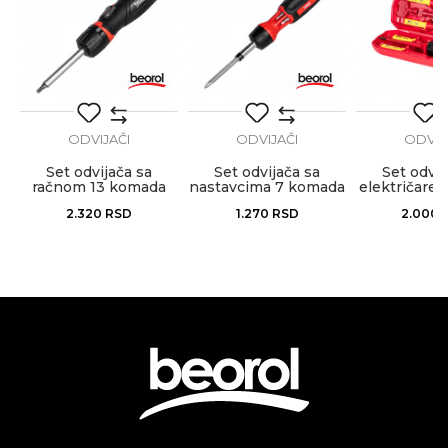
Anti-spam zaštita - izračunajte koliko je 9 - 4 :
POŠALJI
ODVIJAČI
ODVIJAČI
ODVIJ
Set odvijača sa
Set odvijača sa
Set odvij
račnom 13 komada
nastavcima 7 komada
električare
zglobni
2.320
RSD
1.270
RSD
2.000