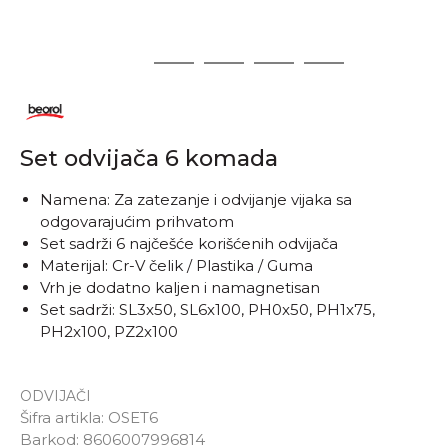
1
2
3
4
5
Set odvijača 6 komada
Namena: Za zatezanje i odvijanje vijaka sa
odgovarajućim prihvatom
Set sadrži 6 najčešće korišćenih odvijača
Materijal: Cr-V čelik / Plastika / Guma
Vrh je dodatno kaljen i namagnetisan
Set sadrži: SL3x50, SL6x100, PH0x50, PH1x75,
PH2x100, PZ2x100
ODVIJAČI
Šifra artikla:
OSET6
Barkod:
8606007996814