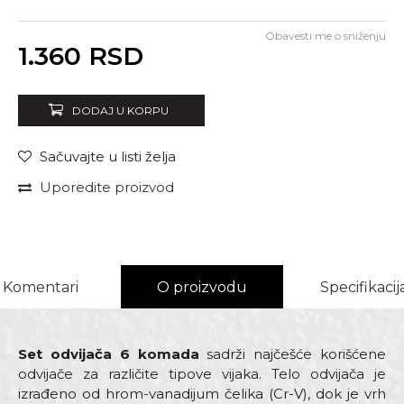
Obavesti me o sniženju
Unesi količinu
1.360
RSD
DODAJ U KORPU
Sačuvajte u listi želja
Uporedite proizvod
Komentari
O proizvodu
Specifikacij
Set odvijača 6 komada
sadrži najčešće korišćene
odvijače za različite tipove vijaka. Telo odvijača je
izrađeno od hrom-vanadijum čelika (Cr-V), dok je vrh