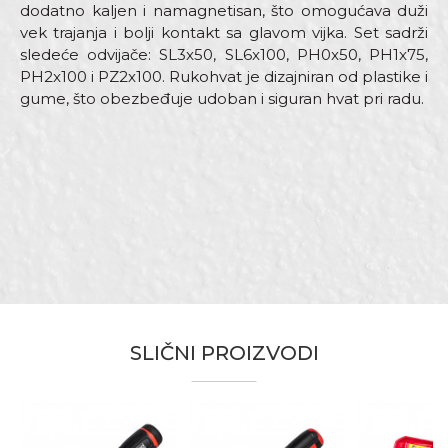
dodatno kaljen i namagnetisan, što omogućava duži
vek trajanja i bolji kontakt sa glavom vijka. Set sadrži
sledeće odvijače: SL3x50, SL6x100, PH0x50, PH1x75,
PH2x100 i PZ2x100. Rukohvat je dizajniran od plastike i
gume, što obezbeđuje udoban i siguran hvat pri radu.
Karakteristika
Vrednost
Ime/Nadimak
Kategorija
Odvijači
SL3 x 50, SL6 x 100, Ph0 x 50, Ph1 x
Dimenzija
Email adresa
75, Ph2 x 100, Pz2 x 100
Materijal
Čelik
Bravari, Električari, Mehaničari,
Zanati
Monteri, Varioci, Vodoinstalateri
Poruka
SLIČNI PROIZVODI
Brendovi
Beorol