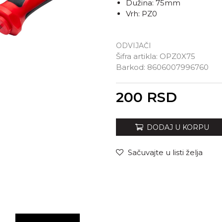
Dužina: 75mm
Vrh: PZ0
ODVIJAČI
Šifra artikla:
OPZ0X75
Barkod:
8606007996760
Unesi količinu
200
RSD
DODAJ U KORPU
Sačuvajte u listi želja