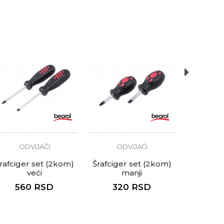
ODVIJAČI
ODVIJAČI
OD
rafciger set (2kom)
Šrafciger set (2kom)
Odvija
veći
manji
560
RSD
320
RSD
25