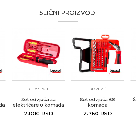
te koliko je 2 + 3 :
SLIČNI PROIZVODI
ODVIJAČI
ODVIJAČI
Set odvijača za
Set odvijača 68
Š
da
električare 8 komada
komada
2.000
RSD
2.760
RSD