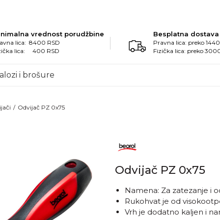
inimalna vrednost porudžbine
Besplatna dostava
avna lica: 8400 RSD
Pravna lica: preko 14
zička lica: 400 RSD
Fizička lica: preko 30
alozi i brošure
jači
Odvijač PZ 0x75
Odvijač PZ 0x75
Namena: Za zatezanje i od
Rukohvat je od visokoot
Vrh je dodatno kaljen i n