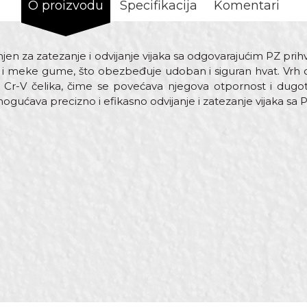
O proizvodu
Specifikacija
Komentari
en za zatezanje i odvijanje vijaka sa odgovarajućim PZ pri
 i meke gume, što obezbeđuje udoban i siguran hvat. Vrh od
Cr-V čelika, čime se povećava njegova otpornost i dugotr
ogućava precizno i efikasno odvijanje i zatezanje vijaka sa 
ednost
Email adresa
ijači
mm
ik
0
vari, Električari, Mehaničari, Monteri, Stolari, Varioci, Vodoinst
rol