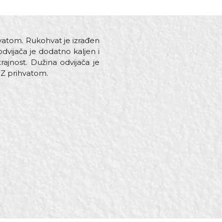
hvatom. Rukohvat je izrađen
vijača je dodatno kaljen i
ajnost. Dužina odvijača je
PZ prihvatom.
alateri