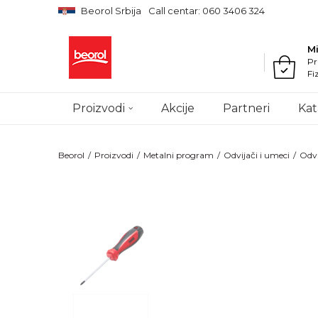
Beorol Srbija
Call centar: 060 3406 324
M
Pr
Fi
Proizvodi
Akcije
Partneri
Kat
Beorol
Proizvodi
Metalni program
Odvijači i umeci
Odvi