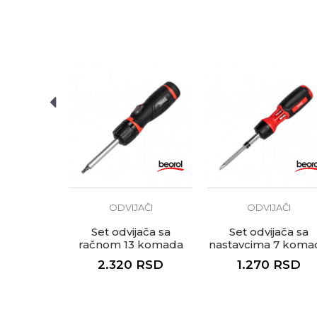
Anti-spam zaštita - izračunaj
POŠALJI
AČI
ODVIJAČI
ODVIJAČI
T10x100
Set odvijača sa
Set odvijača sa
račnom 13 komada
nastavcima 7 koma
zglobni
RSD
2.320
RSD
1.270
RSD