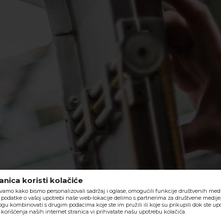
nica koristi kolačiće
vamo kako bismo personalizovali sadržaj i oglase, omogućili funkcije društvenih medija
o, podatke o vašoj upotrebi naše web-lokacije delimo s partnerima za društvene medije,
ogu kombinovati s drugim podacima koje ste im pružili ili koje su prikupili dok ste upo
orišćenja naših internet stranica vi prihvatate našu upotrebu kolačića.