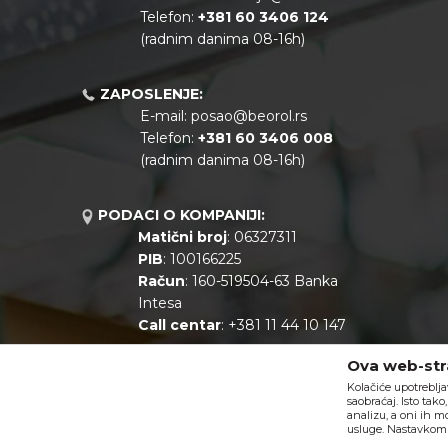
Telefon:
+381
60 3406 124
(radnim danima 08-16h)
ZAPOSLENJE:
E-mail:
posao@beorol.rs
Telefon:
+381
60 3406 008
(radnim danima 08-16h)
PODACI O KOMPANIJI:
Matični broj
: 06327311
PIB
: 100166225
Račun
: 160-519504-63 Banka
Intesa
Call centar
: +381 11 44 10 147
Ova web-stra
Kolačiće upotreblja
saobraćaj. Isto tak
analizu, a oni ih m
usluge. Nastavkom k