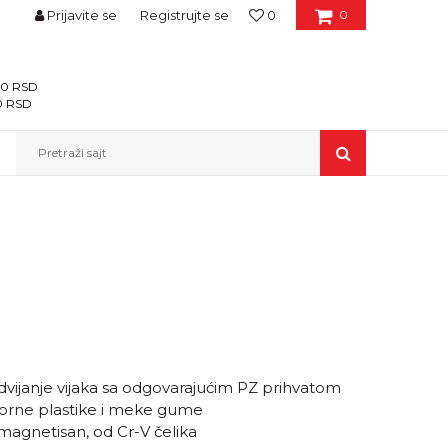
Prijavite se
Registrujte se
0
0
400 RSD
00 RSD
Pretraži sajt
vijanje vijaka sa odgovarajućim PZ prihvatom
porne plastike i meke gume
amagnetisan, od Cr-V čelika