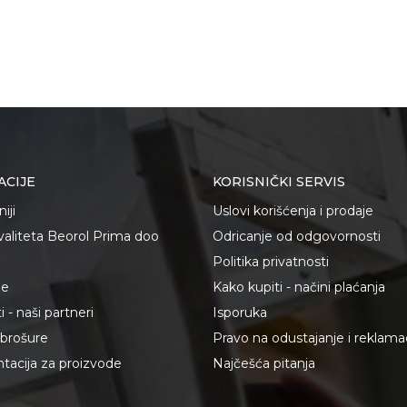
ACIJE
KORISNIČKI SERVIS
iji
Uslovi korišćenja i prodaje
kvaliteta Beorol Prima doo
Odricanje od odgovornosti
Politika privatnosti
je
Kako kupiti - načini plaćanja
 - naši partneri
Isporuka
i brošure
Pravo na odustajanje i reklama
acija za proizvode
Najčešća pitanja