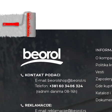
INFORM
O kompan
Politika 
Vesti
KONTAKT PODACI
Zaposlen
E-mail:
beorolshop@beorol.rs
Telefon:
+381 60 3406 324
Gde kupiti
(radnim danima 08-16h)
Katalozi 
Dokument
REKLAMACIJE:
E-mail:
reklamacije@beorol.rs