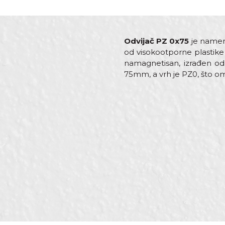
Odvijač PZ 0x75
je namenj
od visokootporne plastike
namagnetisan, izrađen od 
75mm, a vrh je PZ0, što om
Karakteristika
Vr
Ime/Nadimak
Kategorija
Odv
Dimenzija
75
Materijal
Čel
Poruka
Vrh
Pz
Zanati
Bra
Brendovi
Beo