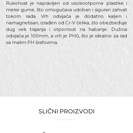
Rukohvat je napravljen od visokootporne plastike i
meke gume, što omogućava udoban i siguran zahvat
tokom rada. Vrh odvijača je dodatno kaljen i
namagnetisan, izrađen od Cr-V čelika, što obezbeđuje
dug vek trajanja i otpornost na habanje. Dužina
odvijača je 100mm, a vrh je PH0, što je idealno za rad
sa malim PH šrafovima.
Karakteristika
Vrednost
Ime/Nadimak
Kategorija
Odvijači
Dimenzija
100mm
Email adresa
Materijal
Čelik
Vrh
Ph0
Bravari, Električari, Mehaničari,
Zanati
SLIČNI PROIZVODI
Poruka
Monteri, Varioci, Vodoinstalateri
Brendovi
Beorol