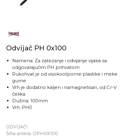
Odvijač PH 0x100
Namena: Za zatezanje i odvijanje vijaka sa
odgovarajućim PH prihvatom
Rukohvat je od visokootporne plastike i meke
gume
Vrh je dodatno kaljen i namagnetisan, od Cr-V
čelika
Dužina: 100mm
Vrh: PH0
ODVIJAČI
Šifra artikla:
OPH0X100