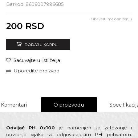
Barkod:
8606007996685
Obavesti me o sniženju
Unesi količinu
200
RSD
DODAJ U KORPU
Sačuvajte u listi želja
Uporedite proizvod
Komentari
O proizvodu
Specifikacij
Odvijač PH 0x100
je namenjen za zatezanje i
odvijanje vijaka sa odgovarajućim PH prihvatom.