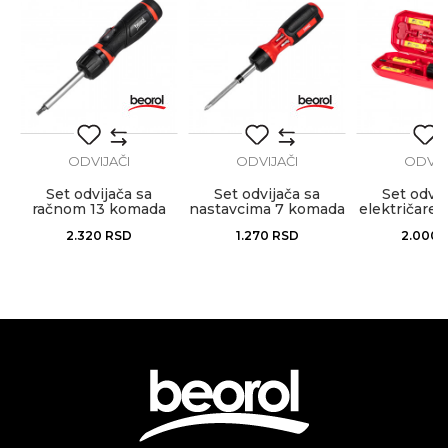
Anti-spam zaštita - izračunajte koliko je 2 + 3 :
POŠALJI
ODVIJAČI
ODVIJAČI
ODVIJ
Set odvijača sa
Set odvijača sa
Set odvij
račnom 13 komada
nastavcima 7 komada
električare
zglobni
2.320
RSD
1.270
RSD
2.000