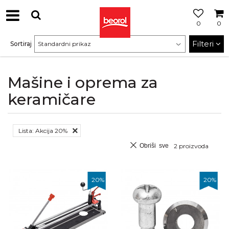
0
0
Filteri
Sortiraj
Mašine i oprema za
keramičare
Lista: Akcija 20%
Obriši sve
2
proizvoda
20
%
20
%