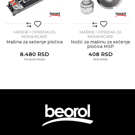
MAŠINE I OPREMA ZA
MAŠINE I OPREMA ZA
KERAMIČARE
KERAMIČARE
Mašina za sečenje pločica
Nožić za mašinu za sečenje
pločica MSP
8.480
RSD
408
RSD
10.600
RSD
510
RSD