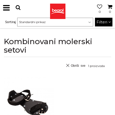
0
0
Filteri
Sortiraj
Kombinovani molerski
setovi
Obriši sve
1
proizvoda