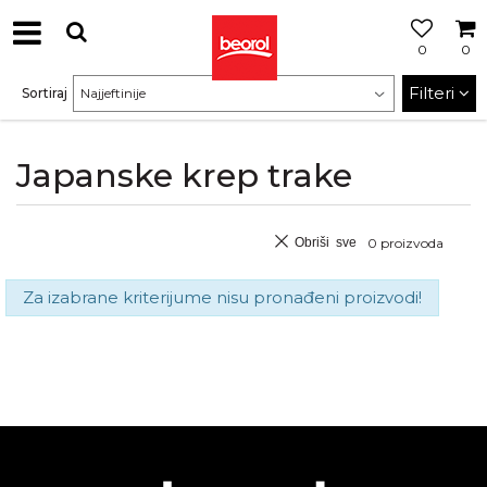
0
0
Filteri
Sortiraj
Japanske krep trake
Obriši sve
0
proizvoda
Za izabrane kriterijume nisu pronađeni proizvodi!