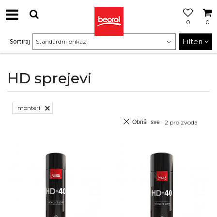
0
0
Filteri
Sortiraj
HD sprejevi
monteri
Obriši sve
2
proizvoda