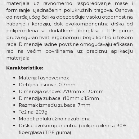
materijala uz ravnomerno raspoređivanje mase i
formiranje ujednačenih polukružnih tragova. Osnova
od nerđajućeg čelika obezbeđuje visoku otpornost na
habanje i koroziju, dok dvokomponentna drška od
polipropilena sa dodatkom fiberglasa i TPE gume
pruža siguran hvat, ergonomiju i bolju kontrolu tokom
rada. Dimenzije radne površine omogućavaju efikasan
rad na većim površinama uz preciznu aplikaciju
materijala.
Karakteristike:
Materijal osnove: inox
Debljina osnove: 0.7mm
Dimenzija osnove: 270mm x 130mm
Dimenzija zubaca: r10mm x 15mm
Razmak između zubaca: 7mm
Težina: 269g
Model: polukružno nazubljena
Drška: dvokomponentna (polipropilen sa 30%
fiberglasa i TPE guma)