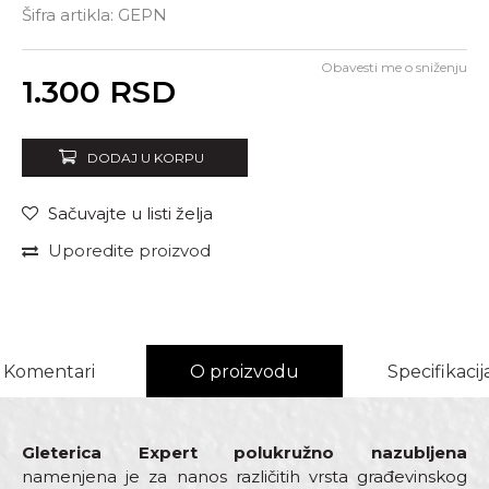
Šifra artikla:
GEPN
Obavesti me o sniženju
Unesi količinu
1.300
RSD
DODAJ U KORPU
Sačuvajte u listi želja
Uporedite proizvod
Komentari
O proizvodu
Specifikacij
Gleterica Expert polukružno nazubljena
namenjena je za nanos različitih vrsta građevinskog