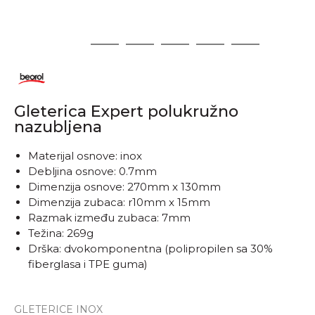
1
2
3
4
5
6
Gleterica Expert polukružno
nazubljena
Materijal osnove: inox
Debljina osnove: 0.7mm
Dimenzija osnove: 270mm x 130mm
Dimenzija zubaca: r10mm x 15mm
Razmak između zubaca: 7mm
Težina: 269g
Drška: dvokomponentna (polipropilen sa 30%
fiberglasa i TPE guma)
GLETERICE INOX