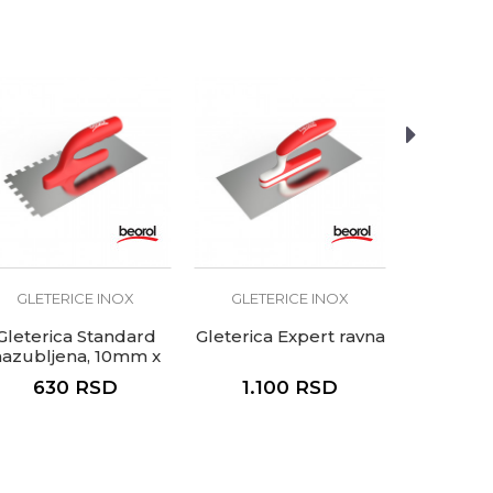
 Vodoinstalateri, Zidari
GLETERICE INOX
GLETERICE INOX
GLETE
Gleterica Standard
Gleterica Expert ravna
Gleter
nazubljena, 10mm x
nazublj
10mm
630
RSD
1.100
RSD
1.2