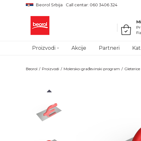
Beorol Srbija
Call centar: 060 3406 324
M
Pr
Fi
Proizvodi
Akcije
Partneri
Kat
Beorol
Proizvodi
Molersko-građevinski program
Gleterice