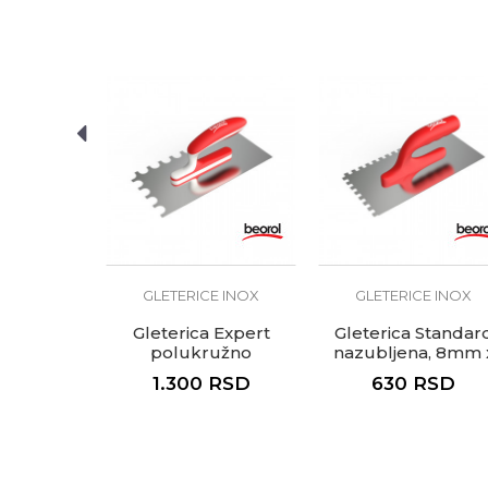
Materijal
Nerđaju
Poruka
Oblik
Ravna
Zanati
Fasaderi
Brendovi
Beorol
Anti-spam zaštita - izračunaj
POŠALJI
E INOX
GLETERICE INOX
GLETERICE INOX
eptir Inox
Gleterica Expert
Gleterica Standar
čna drška
polukružno
nazubljena, 8mm 
nazubljena
8mm
RSD
1.300
RSD
630
RSD