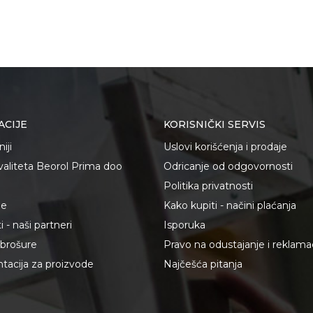
ACIJE
KORISNIČKI SERVIS
iji
Uslovi korišćenja i prodaje
kvaliteta Beorol Prima doo
Odricanje od odgovornosti
Politika privatnosti
je
Kako kupiti - načini plaćanja
 - naši partneri
Isporuka
i brošure
Pravo na odustajanje i reklama
acija za proizvode
Najčešća pitanja