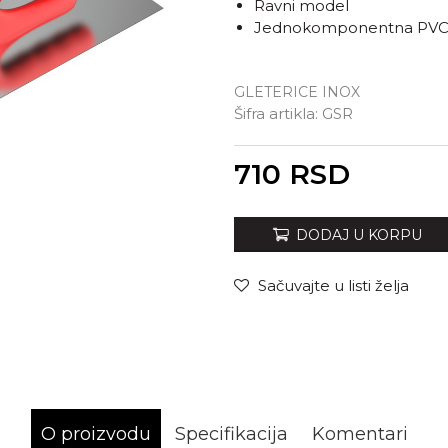
Ravni model
Jednokomponentna PVC 
GLETERICE INOX
Šifra artikla:
GSR
Unesi količinu
710
RSD
DODAJ U KORPU
Sačuvajte u listi želja
O proizvodu
Specifikacija
Komentari