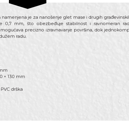
a
namenjena je za nanošenje glet mase i drugih građevinskih
ine 0,7 mm, što obezbeđuje stabilnost i ravnomeran r
omogućava precizno izravnavanje površina, dok jednokom
 dužem radu.
x
7 mm
70 × 130 mm
PVC drška
st
Email adresa
ce inox
130mm