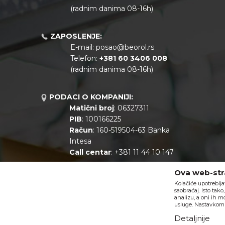
(radnim danima 08-16h)
ZAPOSLENJE:
E-mail:
posao@beorol.rs
Telefon:
+381
60 3406 008
(radnim danima 08-16h)
PODACI O KOMPANIJI:
Matični broj
: 06327311
PIB
: 100166225
Račun
: 160-519504-63 Banka
Intesa
Call centar
: +381 11 44 10 147
Ova web-stra
Kolačiće upotreblja
saobraćaj. Isto tak
analizu, a oni ih m
usluge. Nastavkom k
Detaljnije