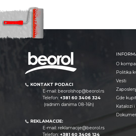
INFORM
O kompan
Politika 
Vesti
KONTAKT PODACI
Zaposlen
E-mail:
beorolshop@beorol.rs
Telefon:
+381 60 3406 324
Gde kupiti
(radnim danima 08-16h)
Katalozi 
Dokument
REKLAMACIJE:
E-mail:
reklamacije@beorol.rs
Telefon:
+381
60 3406 124