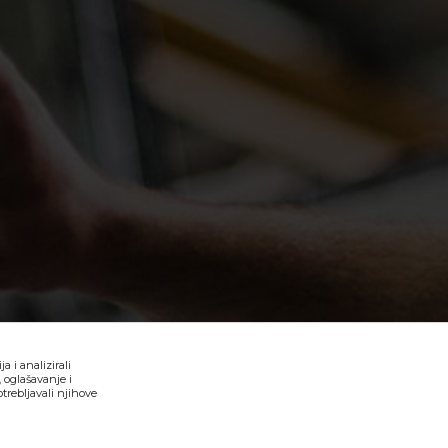
 i analizirali
 oglašavanje i
trebljavali njihove