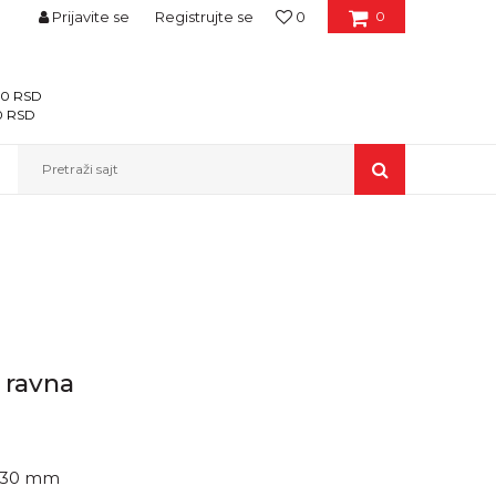
Prijavite se
Registrujte se
0
0
400 RSD
00 RSD
Pretraži sajt
 ravna
 130 mm