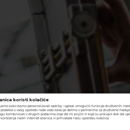
nica koristi kolačiće
vamo kako bismo personalizovali sadržaj i oglase, omogućili funkcije društvenih medija
o, podatke o vašoj upotrebi naše web-lokacije delimo s partnerima za društvene medije,
ogu kombinovati s drugim podacima koje ste im pružili ili koje su prikupili dok ste upo
orišćenja naših internet stranica vi prihvatate našu upotrebu kolačića.