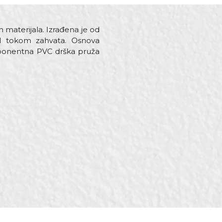
 materijala. Izrađena je od
ad tokom zahvata. Osnova
ponentna PVC drška pruža