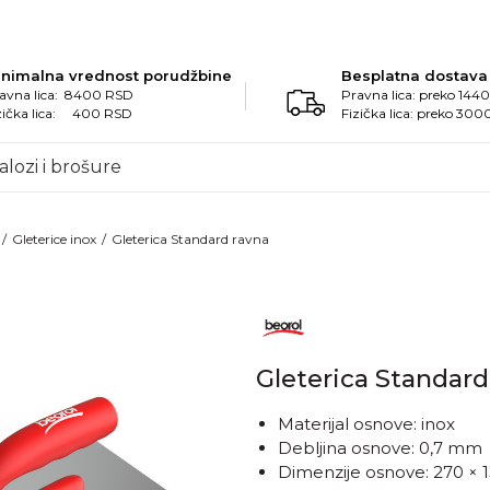
inimalna vrednost porudžbine
Besplatna dostava
avna lica: 8400 RSD
Pravna lica: preko 14
zička lica: 400 RSD
Fizička lica: preko 30
alozi i brošure
Gleterice inox
Gleterica Standard ravna
Gleterica Standard
Materijal osnove: inox
Debljina osnove: 0,7 mm
Dimenzije osnove: 270 ×