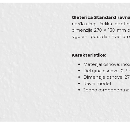
Gleterica Standard ravn
nerđajućeg čelika deblj
dimenzija 270 × 130 mm 
siguran i pouzdan hvat pri
Karakteristike:
Materijal osnove: ino
Debljina osnove: 0,
Dimenzije osnove: 2
Ravni model
Jednokomponentna 
Karakteristika
Vredno
Ime/Nadimak
Kategorija
Gleteri
Dimenzija
270 x 