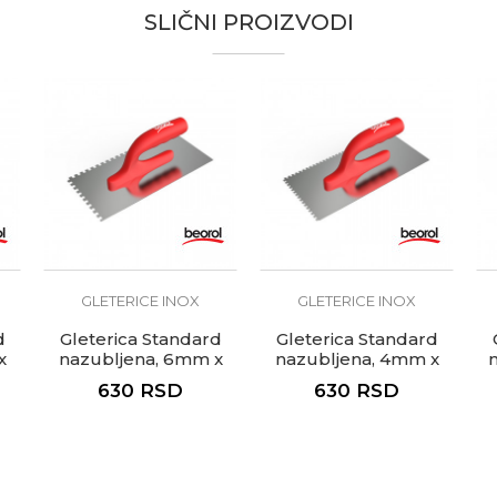
ći čelik
SLIČNI PROIZVODI
, Gipsari, Izolateri, Kamenoresci, Keramičari, Moleri i farbari,
te koliko je 2 + 3 :
GLETERICE INOX
GLETERICE INOX
d
Gleterica Standard
Gleterica Standard
x
nazubljena, 6mm x
nazubljena, 4mm x
6mm
4mm
630
RSD
630
RSD