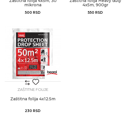
Zaštitna folija 4x5m, 30
Zaštitna folija Heavy duty
mikrona
4x5m, 900gr
500
RSD
550
RSD
ZAŠTITNE FOLIJE
Zaštitna folija 4x12.5m
230
RSD