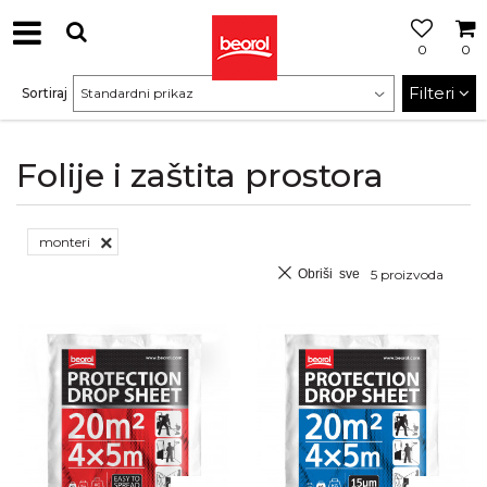
0
0
Filteri
Sortiraj
Folije i zaštita prostora
monteri
Obriši sve
5
proizvoda