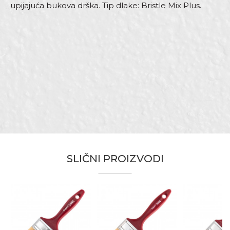
upijajuća bukova drška. Tip dlake: Bristle Mix Plus.
Karakteristika
Vrednost
Ime/Nadimak
Kategorija
Četke za farbanje
Dimenzija
90 x 15mm
Email adresa
Drška
Drvena
Dužina dlake
76mm
Namena
Univerzalna četka
Poruka
Tip
Profesional
Tip dlake
Bristle mix standard plus
SLIČNI PROIZVODI
Zanati
Moleri i farbari
Brendovi
Beorol
Anti-spam zaštita - izračunajte koliko je 6 - 1 :