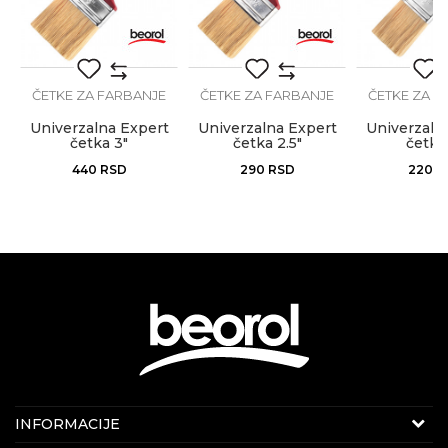
POŠALJI
ČETKE ZA FARBANJE
ČETKE ZA FARBANJE
ČETKE ZA F
Univerzalna Expert
Univerzalna Expert
Univerzaln
četka 3"
četka 2.5"
četka
440
RSD
290
RSD
220
R
KONTAKT PODACI
INFORMACIJE
E-mail:
beorolshop@beorol.rs