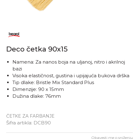
Deco četka 90x15
Namena: Za nanos boja na uljanoj, nitro i akrilnoj
bazi
Visoka elastičnost, gustina i upijajuća bukova drška
Tip dlake: Bristle Mix Standard Plus
Dimenzije: 90 x 15mm
Dužina dlake: 76mm
ČETKE ZA FARBANJE
Šifra artikla:
DCB90
Obavesti me o sniženju