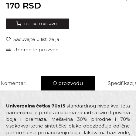
Unesi količinu
170
RSD
DODAJ U KORPU
Sačuvajte u listi želja
Uporedite proizvod
Komentari
O proizvodu
Specifikacij
Univerzalna četka 70x15
standardnog nivoa kvaliteta
namenjena je profesionalcima za rad sa svim tipovima
boja i premaza. Mešavina 30% prirodne i 70%
visokokvalitetne sintetičke dlake obezbeđuje odlične
performanse pri nanošenju boja i lakova na bazi vode,