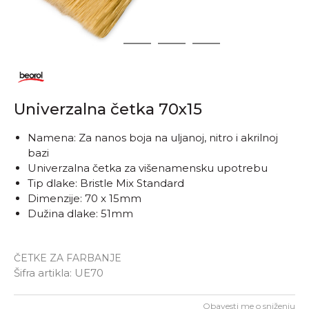
1
2
3
4
Univerzalna četka 70x15
Namena: Za nanos boja na uljanoj, nitro i akrilnoj
bazi
Univerzalna četka za višenamensku upotrebu
Tip dlake: Bristle Mix Standard
Dimenzije: 70 x 15mm
Dužina dlake: 51mm
ČETKE ZA FARBANJE
Šifra artikla:
UE70
Obavesti me o sniženju