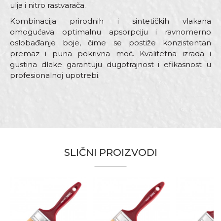
ulja i nitro rastvarača.
Kombinacija prirodnih i sintetičkih vlakana
omogućava optimalnu apsorpciju i ravnomerno
oslobađanje boje, čime se postiže konzistentan
premaz i puna pokrivna moć. Kvalitetna izrada i
gustina dlake garantuju dugotrajnost i efikasnost u
profesionalnoj upotrebi.
Karakteristika
Vrednost
Ime/Nadimak
Kategorija
Četke za farbanje
Boja
Bela
Email adresa
Dimenzija
70 x 15mm
SLIČNI PROIZVODI
Dužina dlake
51mm
Namena
Univerzalna četka
Poruka
Tip dlake
Bristle mix standard
Bravari, Fasaderi, Lakireri,