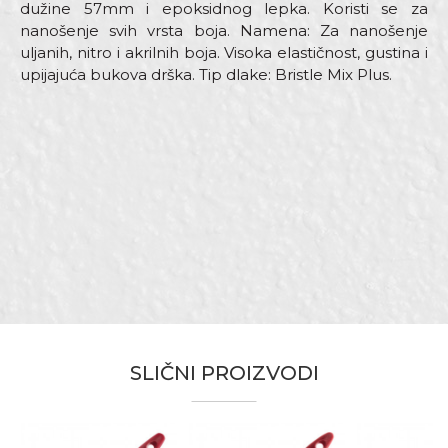
dužine 57mm i epoksidnog lepka. Koristi se za
nanošenje svih vrsta boja. Namena: Za nanošenje
uljanih, nitro i akrilnih boja. Visoka elastičnost, gustina i
upijajuća bukova drška. Tip dlake: Bristle Mix Plus.
Karakteristika
Vrednost
Ime/Nadimak
Kategorija
Četke za farbanje
Dimenzija
40 x 15mm
Email adresa
Drška
Drvena
Dužina dlake
57mm
Namena
Univerzalna četka
Poruka
Tip
Profesional
Tip dlake
Bristle mix standard plus
SLIČNI PROIZVODI
Zanati
Moleri i farbari
Brendovi
Beorol