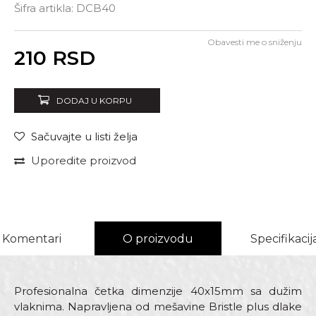
Šifra artikla:
DCB40
Obavesti me o sniženju
Unesi količinu
210
RSD
DODAJ U KORPU
Sačuvajte u listi želja
Uporedite proizvod
Komentari
O proizvodu
Specifikacij
Profesionalna četka dimenzije 40x15mm sa dužim
vlaknima. Napravljena od mešavine Bristle plus dlake