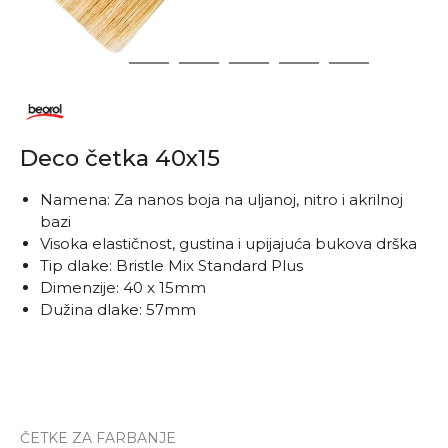
1
2
3
4
5
6
Deco četka 40x15
Namena: Za nanos boja na uljanoj, nitro i akrilnoj
bazi
Visoka elastičnost, gustina i upijajuća bukova drška
Tip dlake: Bristle Mix Standard Plus
Dimenzije: 40 x 15mm
Dužina dlake: 57mm
ČETKE ZA FARBANJE