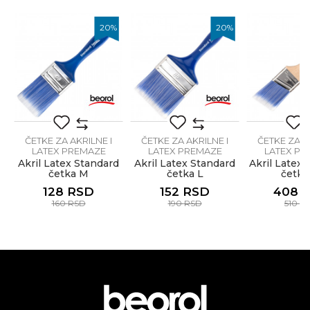
Tip dlake
Sintetička Acqua Performante
Poruka
%
20
%
20
%
Lakireri, Moleri i farbari, Parketari,
Zanati
Tapetari
Brendovi
Beorol
Anti-spam zaštita - izračunajte koliko je 4 + 1 :
ČETKE ZA AKRILNE I
ČETKE ZA AKRILNE I
ČETKE ZA A
LATEX PREMAZE
LATEX PREMAZE
LATEX PR
Akril Latex Standard
Akril Latex Standard
Akril Latex 
četka M
četka L
četka
POŠALJI
128
RSD
152
RSD
408
160
RSD
190
RSD
510
R