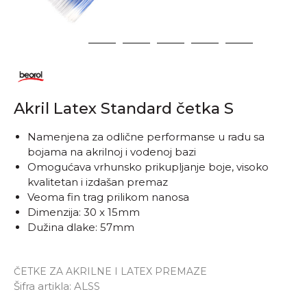
1
2
3
4
5
6
Akril Latex Standard četka S
Namenjena za odlične performanse u radu sa
bojama na akrilnoj i vodenoj bazi
Omogućava vrhunsko prikupljanje boje, visoko
kvalitetan i izdašan premaz
Veoma fin trag prilikom nanosa
Dimenzija: 30 x 15mm
Dužina dlake: 57mm
ČETKE ZA AKRILNE I LATEX PREMAZE
Šifra artikla:
ALSS