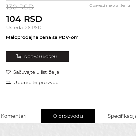
130
RSD
Obavesti me o sniženju
104
RSD
Ušteda:
26
RSD
Unesi količinu
Maloprodajna cena sa PDV-om
DODAJ U KORPU
Sačuvajte u listi želja
Uporedite proizvod
Komentari
O proizvodu
Specifikacij