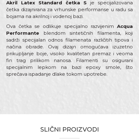
Akril Latex Standard četka S
je specijalizovana
četka dizajnirana za vrhunske performanse u radu sa
bojama na akrilnoj i vodenoj bazi.
Ova četka se odlikuje specijalno razvijenim
Acqua
Performante
blendom sintetičnih filamenta, koji
sadrži specijalan odnos filamenata različitih tipova i
načina obrade. Ovaj dizajn omogućava izuzetno
prikupljanje boje, visoko kvalitetan premaz i veoma
fin trag prilikom nanosa. Filamenti su osigurani
specijalnim lepkom na bazi epoxy smole, što
sprečava ispadanje dlake tokom upotrebe.
Karakteristika
Vrednost
Ime/Nadimak
Kategorija
Četke za akrilne i latex premaze
Boja
Plava
Email adresa
Dimenzija
30 x 15mm
SLIČNI PROIZVODI
Dužina dlake
57mm