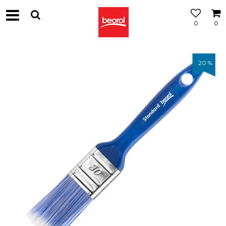
0
0
20
%