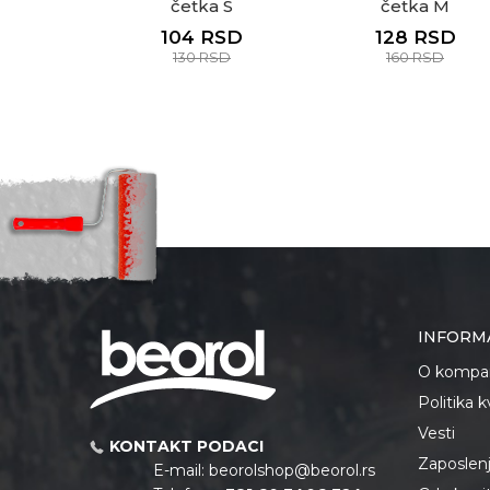
četka S
četka M
104
RSD
128
RSD
130
RSD
160
RSD
INFORM
O kompan
Politika 
Vesti
KONTAKT PODACI
Zaposlen
E-mail:
beorolshop@beorol.rs