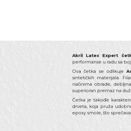
Akril Latex Expert čet
performanse u radu sa bojam
Ova četka se odlikuje
A
sintetičkih materijala. F
načinima obrade, debljin
superioran premaz na dužin
Četka je takođe karakte
drveta, koja pruža udobno
epoxy smole, što sprečava
Karakteristika
Ime/Nadimak