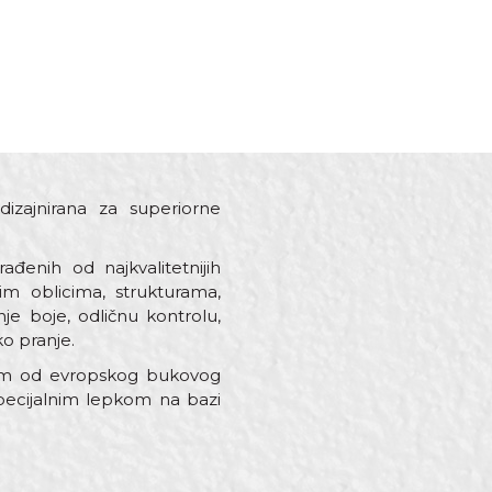
dizajnirana za superiorne
ađenih od najkvalitetnijih
tim oblicima, strukturama,
e boje, odličnu kontrolu,
o pranje.
kom od evropskog bukovog
specijalnim lepkom na bazi