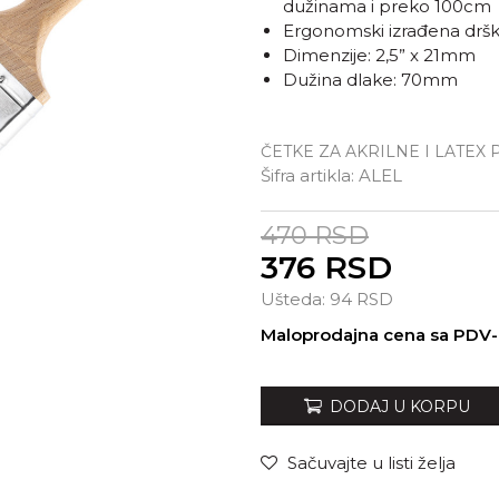
dužinama i preko 100cm
Ergonomski izrađena drš
Dimenzije: 2,5” x 21mm
Dužina dlake: 70mm
ČETKE ZA AKRILNE I LATEX
Šifra artikla:
ALEL
470
RSD
376
RSD
Ušteda:
94
RSD
Unesi količinu
Maloprodajna cena sa PDV
DODAJ U KORPU
Sačuvajte u listi želja