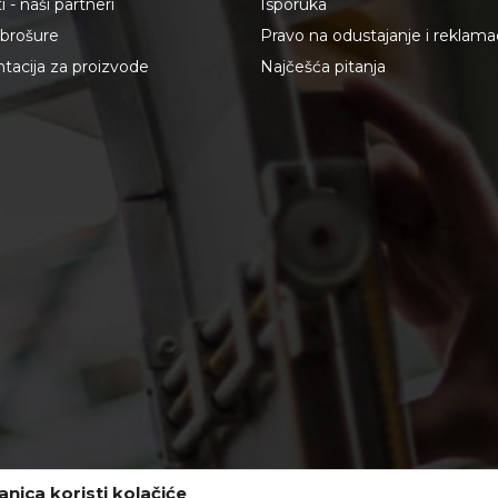
 - naši partneri
Isporuka
i brošure
Pravo na odustajanje i reklama
acija za proizvode
Najčešća pitanja
nica koristi kolačiće