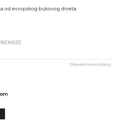
ka od evropskog bukovog drveta
 PREMAZE
Obavesti me o sniženju
-om