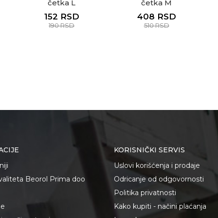
četka L
četka M
152
RSD
408
RSD
190
RSD
510
RSD
ACIJE
KORISNIČKI SERVIS
iji
Uslovi korišćenja i prodaje
kvaliteta Beorol Prima doo
Odricanje od odgovornosti
Politika privatnosti
je
Kako kupiti - načini plaćanja