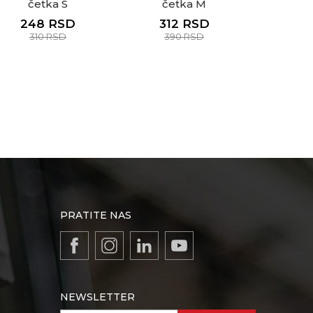
četka S
četka M
248
RSD
312
RSD
310
RSD
390
RSD
PRATITE NAS
NEWSLETTER