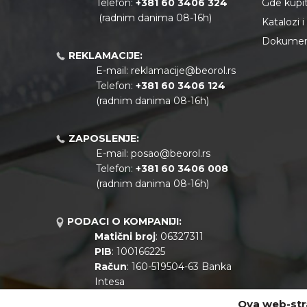
Telefon:
+381 60 3406 324
Gde kupiti
(radnim danima 08-16h)
Katalozi 
Dokument
REKLAMACIJE:
E-mail:
reklamacije@beorol.rs
Telefon:
+381
60 3406 124
(radnim danima 08-16h)
ZAPOSLENJE:
E-mail:
posao@beorol.rs
Telefon:
+381
60 3406 008
(radnim danima 08-16h)
PODACI O KOMPANIJI:
Matični broj
: 06327311
PIB
: 100166225
Račun
: 160-519504-63 Banka
Intesa
Call centar
: +381 11 44 10 147
Ova web-stra