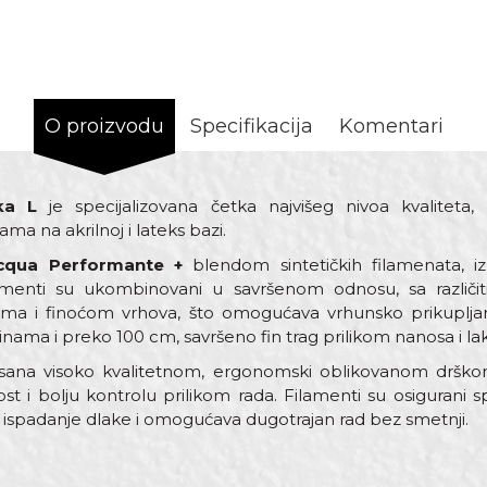
O proizvodu
Specifikacija
Komentari
ka L
je specijalizovana četka najvišeg nivoa kvaliteta, 
a na akrilnoj i lateks bazi.
cqua Performante +
blendom sintetičkih filamenata, izr
ilamenti su ukombinovani u savršenom odnosu, sa različi
ama i finoćom vrhova, što omogućava vrhunsko prikupljanj
ama i preko 100 cm, savršeno fin trag prilikom nanosa i lak
risana visoko kvalitetnom, ergonomski oblikovanom drš
st i bolju kontrolu prilikom rada. Filamenti su osigurani 
 ispadanje dlake i omogućava dugotrajan rad bez smetnji.
Vrednost
Email adresa