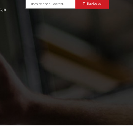
Prijavite se
cije