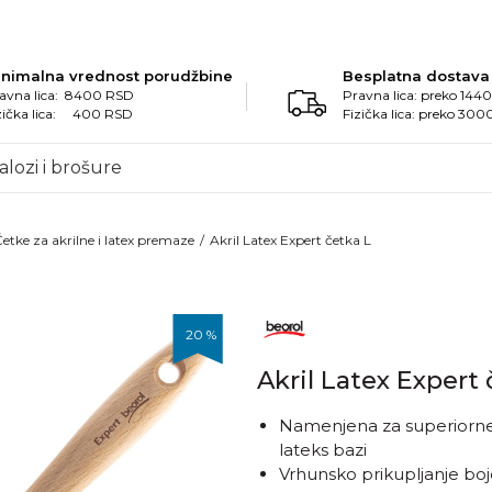
inimalna vrednost porudžbine
Besplatna dostava
avna lica: 8400 RSD
Pravna lica: preko 14
zička lica: 400 RSD
Fizička lica: preko 30
alozi i brošure
etke za akrilne i latex premaze
Akril Latex Expert četka L
20
%
Akril Latex Expert 
Namenjena za superiorne 
lateks bazi
Vrhunsko prikupljanje boj