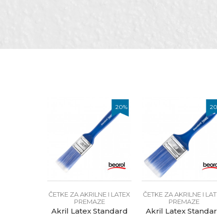
Kategorija
Boja
Dimenzija
Poruka
Dužina dlake
Tip dlake
Zanati
20
%
2
Brendovi
Anti-spam zaštita - izračunaj
POŠALJI
ČETKE ZA AKRILNE I LATEX
ČETKE ZA AKRILNE I LA
PREMAZE
PREMAZE
Akril Latex Standard
Akril Latex Standa