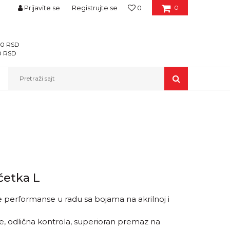
Prijavite se
Registrujte se
0
0
400 RSD
00 RSD
Pretraži sajt
četka L
performanse u radu sa bojama na akrilnoj i
e, odlična kontrola, superioran premaz na