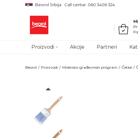
Beorol Srbija
Call centar: 060 3406 324
M
Pr
Fi
Proizvodi
Akcije
Partneri
Kat
Beorol
Proizvodi
Molersko-građevinski program
Četke
Č