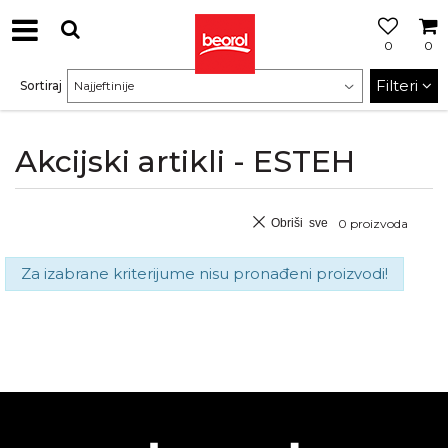
0
0
Filteri
Sortiraj
Akcijski artikli - ESTEH
Obriši sve
0
proizvoda
Za izabrane kriterijume nisu pronađeni proizvodi!