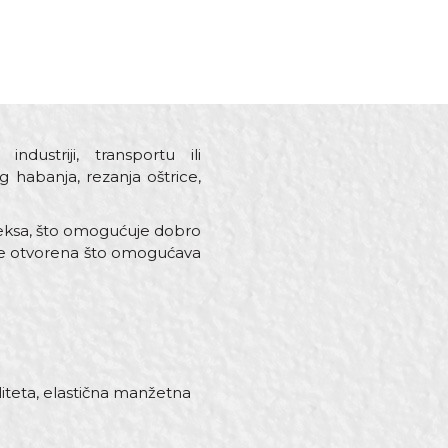
ustriji, transportu ili
 habanja, rezanja oštrice,
ateksa, što omogućuje dobro
a je otvorena što omogućava
aliteta, elastična manžetna