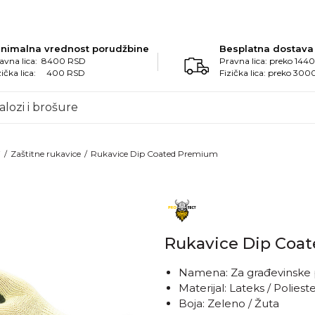
inimalna vrednost porudžbine
Besplatna dostava
avna lica: 8400 RSD
Pravna lica: preko 14
zička lica: 400 RSD
Fizička lica: preko 30
alozi i brošure
i
Zaštitne rukavice
Rukavice Dip Coated Premium
Rukavice Dip Coa
Namena: Za građevinske 
Materijal: Lateks / Poliest
Boja: Zeleno / Žuta