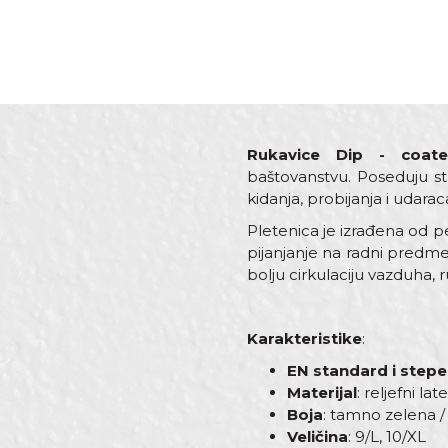
Rukavice Dip - coat
baštovanstvu. Poseduju st
kidanja, probijanja i udarac
Pletenica je izrađena od p
pijanjanje na radni predme
bolju cirkulaciju vazduha,
Karakteristike
:
EN standard i stepe
Materijal
: reljefni l
Boja
: tamno zelena /
Veličina
: 9/L, 10/XL