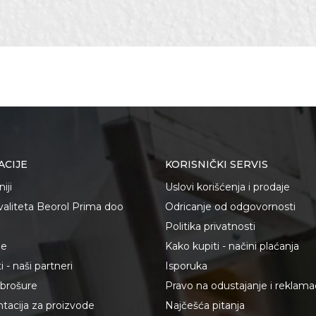
st
Email adresa
 rukavice
Latex
evinske poslove
, Baštovani, Bravari, Električari, Fasaderi, Izolateri, Kamenore
i, Monteri, Stolari, Tesari, Varioci, Vodoinstalateri, Zidari
t
ACIJE
KORISNIČKI SERVIS
iji
Uslovi korišćenja i prodaje
kvaliteta Beorol Prima doo
Odricanje od odgovornosti
te koliko je 2 + 3 :
Politika privatnosti
je
Kako kupiti - načini plaćanja
 - naši partneri
Isporuka
i brošure
Pravo na odustajanje i reklama
acija za proizvode
Najčešća pitanja