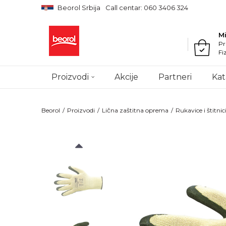
Beorol Srbija
Call centar: 060 3406 324
M
Pr
Fi
Proizvodi
Akcije
Partneri
Kat
Beorol
Proizvodi
Lična zaštitna oprema
Rukavice i štitnic