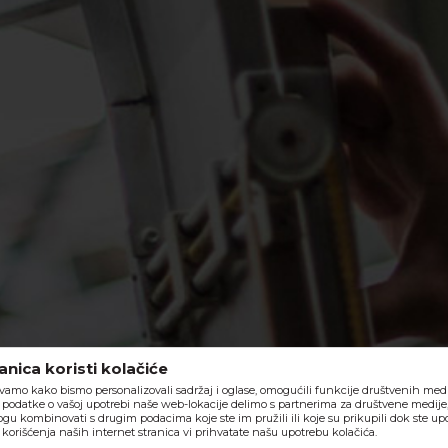
nica koristi kolačiće
vamo kako bismo personalizovali sadržaj i oglase, omogućili funkcije društvenih medija
o, podatke o vašoj upotrebi naše web-lokacije delimo s partnerima za društvene medije,
ogu kombinovati s drugim podacima koje ste im pružili ili koje su prikupili dok ste upo
orišćenja naših internet stranica vi prihvatate našu upotrebu kolačića.