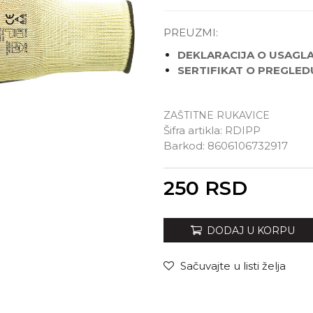
PREUZMI:
DEKLARACIJA O USAGL
SERTIFIKAT O PREGLED
ZAŠTITNE RUKAVICE
Izaberi veličinu:
Šifra artikla:
RDIPP
Barkod:
8606106732917
XL
XXL
Unesi količinu
250
RSD
DODAJ U KORPU
Sačuvajte u listi želja