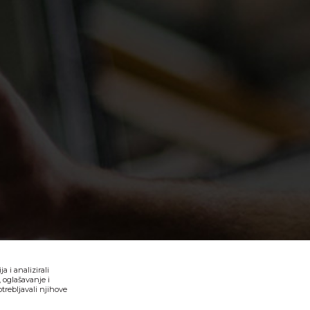
 i analizirali
 oglašavanje i
trebljavali njihove