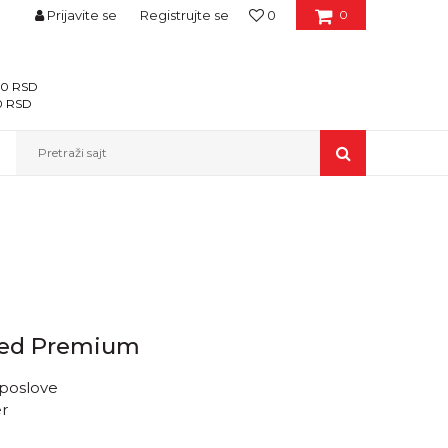
Prijavite se
Registrujte se
0
0
400 RSD
00 RSD
Pretraži sajt
ted Premium
poslove
er