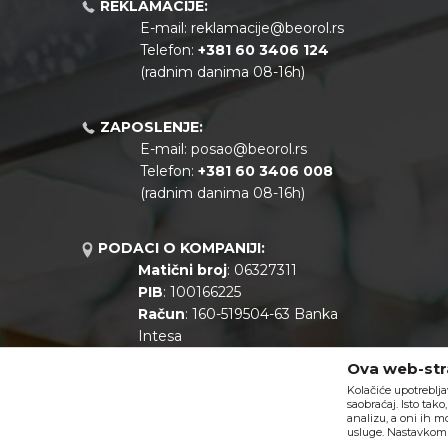
REKLAMACIJE:
E-mail:
reklamacije@beorol.rs
Telefon:
+381
60 3406 124
(radnim danima 08-16h)
ZAPOSLENJE:
E-mail:
posao@beorol.rs
Telefon:
+381
60 3406 008
(radnim danima 08-16h)
PODACI O KOMPANIJI:
Matični broj
: 06327311
PIB
: 100166225
Račun
: 160-519504-63 Banka
Intesa
Call centar
: +381 11 44 10 147
Ova web-stra
Kolačiće upotreblja
saobraćaj. Isto tak
analizu, a oni ih m
usluge. Nastavkom k