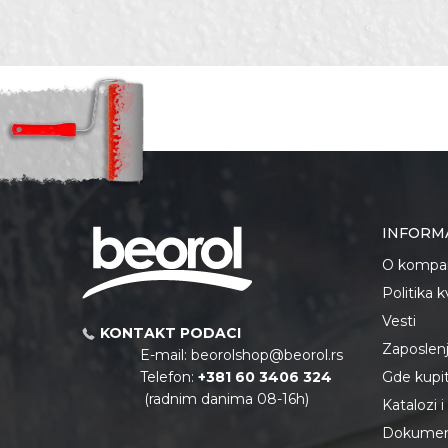
Karakteristika
Vredno
Ime/Nadimak
Kategorija
Zaštitne
Materijal
Pamuk/
Namena
Za građ
Poruka
Armirači
Zanati
Mehaničar
Brendovi
PROtec
INFORM
O kompan
Politika 
Anti-spam zaštita - izračunaj
Vesti
KONTAKT PODACI
Zaposlen
E-mail:
beorolshop@beorol.rs
Telefon:
+381 60 3406 324
Gde kupiti
POŠALJI
(radnim danima 08-16h)
Katalozi 
Dokument