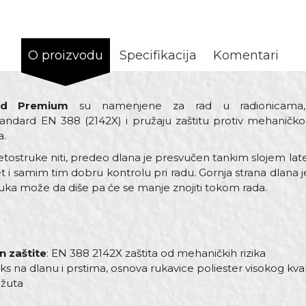
O proizvodu
Specifikacija
Komentari
ed Premium
su namenjene za rad u radionicama, ind
andard EN 388 (2142X) i pružaju zaštitu protiv mehaničkog
a.
etostruke niti, predeo dlana je presvučen tankim slojem l
t i samim tim dobru kontrolu pri radu. Gornja strana dlan
 ruka može da diše pa će se manje znojiti tokom rada.
n zaštite
: EN 388 2142X zaštita od mehaničkih rizika
ateks na dlanu i prstima, osnova rukavice poliester visokog kv
 žuta