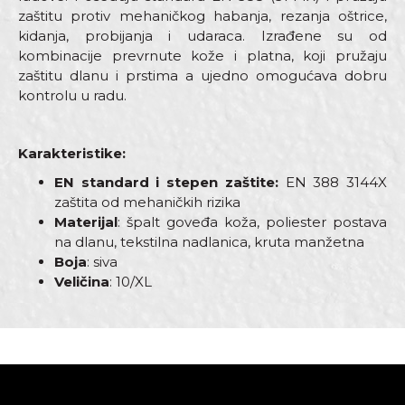
zaštitu protiv mehaničkog habanja, rezanja oštrice,
kidanja, probijanja i udaraca. Izrađene su od
kombinacije prevrnute kože i platna, koji pružaju
zaštitu dlanu i prstima a ujedno omogućava dobru
kontrolu u radu.
Karakteristike:
EN standard i stepen zaštite:
EN 388 3144X
zaštita od mehaničkih rizika
Materijal
: špalt goveđa koža, poliester postava
na dlanu, tekstilna nadlanica, kruta manžetna
Boja
: siva
Veličina
: 10/XL
Karakteristika
Vrednost
Ime/Nadimak
Kategorija
Zaštitne rukavice
Dimenzija
10”
Email adresa