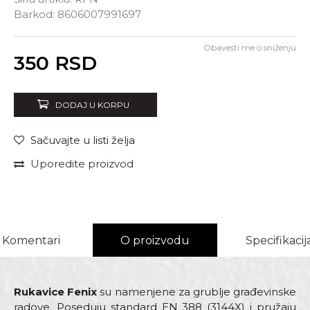
Barkod:
8606007991697
Obavesti me o sniženju
Unesi količinu
350
RSD
DODAJ U KORPU
Sačuvajte u listi želja
Uporedite proizvod
Komentari
O proizvodu
Specifikacij
Rukavice Fenix
su namenjene za grublje građevinske
radove. Poseduju standard EN 388 (3144X) i pružaju