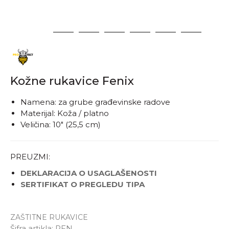
1
2
3
4
5
6
7
Kožne rukavice Fenix
Namena: za grube građevinske radove
Materijal: Koža / platno
Veličina: 10" (25,5 cm)
PREUZMI:
DEKLARACIJA O USAGLAŠENOSTI
SERTIFIKAT O PREGLEDU TIPA
ZAŠTITNE RUKAVICE
Šifra artikla:
RFN